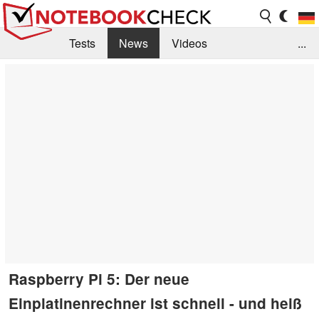
Tests
News
Videos
...
Benchmarks & Tech
Externe Tests
Kaufberatung
Deals
Suche
Jobs
Forum
Raspberry Pi 5: Der neue
Einplatinenrechner ist schnell - und heiß