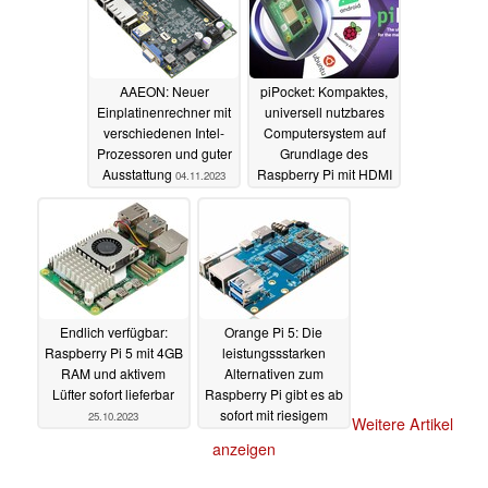
AAEON: Neuer
piPocket: Kompaktes,
Einplatinenrechner mit
universell nutzbares
verschiedenen Intel-
Computersystem auf
Prozessoren und guter
Grundlage des
Ausstattung
Raspberry Pi mit HDMI
04.11.2023
und USB Typ C
30.10.2023
Endlich verfügbar:
Orange Pi 5: Die
Raspberry Pi 5 mit 4GB
leistungssstarken
RAM und aktivem
Alternativen zum
Lüfter sofort lieferbar
Raspberry Pi gibt es ab
sofort mit riesigem
25.10.2023
Weitere Artikel
Arbeitsspeicher
anzeigen
17.10.2023