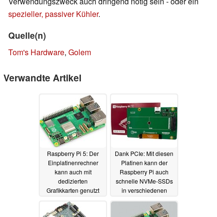
Verwendungszweck auch dringend nötig sein - oder ein
spezieller, passiver Kühler
.
Quelle(n)
Tom's Hardware
,
Golem
Verwandte Artikel
Raspberry Pi 5: Der
Dank PCIe: Mit diesen
Einplatinenrechner
Platinen kann der
kann auch mit
Raspberry Pi auch
dedizierten
schnelle NVMe-SSDs
Grafikkarten genutzt
in verschiedenen
werden, eignet sich
Formaten nutzen
zum Spielen
03.12.2023
19.11.2023