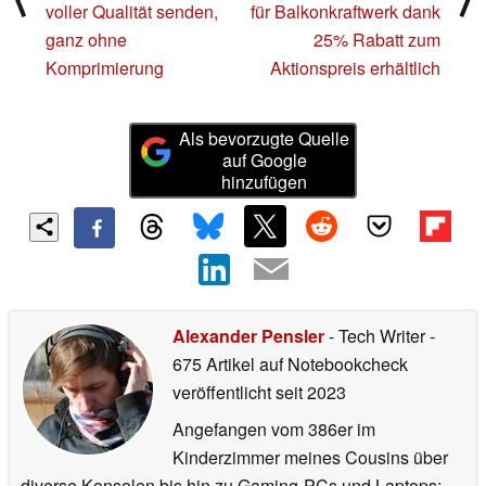
voller Qualität senden,
für Balkonkraftwerk dank
ganz ohne
25% Rabatt zum
Komprimierung
Aktionspreis erhältlich
Als bevorzugte Quelle
auf Google
hinzufügen
Alexander Pensler
- Tech Writer
-
675 Artikel auf Notebookcheck
veröffentlicht
seit 2023
Angefangen vom 386er im
Kinderzimmer meines Cousins über
diverse Konsolen bis hin zu Gaming-PCs und Laptops: