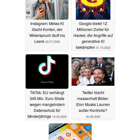
Instagram: Metas KI
Google bietet 12
löscht Konten, der
Millionen Dollar für
Widerspruch läuft ins
Hacker, die Angriffe auf
Leere
generative KI
22.07.2026
bekämpfen
31.10.2023
TikTok: EU verhängt
Twitter löscht
345 Mio. Euro Strafe
massenhaft Bilder:
wegen mangelndem
Elon Musks Launen
Datenschutz für
außer Kontrolle?
Minderjährige
19.09.2023
30.08.2023