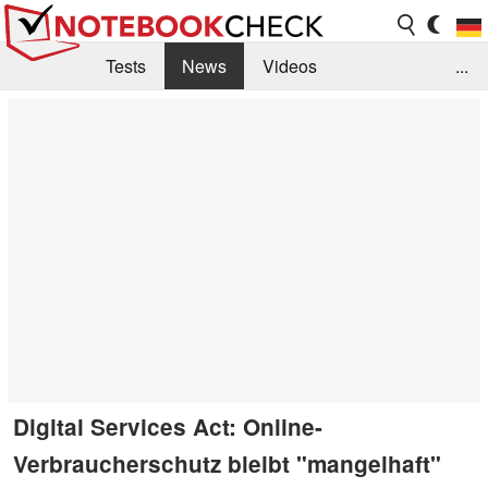
Tests
News
Videos
...
Benchmarks & Tech
Externe Tests
Kaufberatung
Deals
Suche
Jobs
Forum
Digital Services Act: Online-
Verbraucherschutz bleibt "mangelhaft"