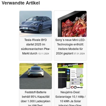
Verwandte Artikel
Tesla-Rivale BYD
Sony´s neue Mini-LED-
startet 2025 im
Technologie enthüllt:
südkoreanischen Pkw-
Hellere Modelle für
Markt durch
2024 geplant
13.11.2024
07.01.2024
Feststoff-Batterie
Neujahrs-Deal:
behält 95% Kapazität
Solaranlage 10,1 kWp /
über 1.000 Ladezyklen
10 kWh Ja Solar
im VW-Test,
bifazial Glas-Glas,