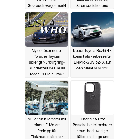
Gebrauchtwagenmarkt
Stromspeicher und
für E-Autos könnte
Deye-Hybrid-
wiederbelebt werden
Wechselrichter mit
43% Rabatt, lokal
07.01.2024
07.01.2024
Mysteriöser neuer
Neuer Toyota Bozhi 4X
Porsche Taycan
kommt als verbesserter
sprengt Nürburgring-
Elektro-SUV bZ4X auf
Rundenzeit des Tesla
den Markt
03.01.2024
Model S Plaid Track
Pack
03.01.2024
Millionen Kilometer mit
iPhone 15 Pro:
einem E-Motor:
Porsche bietet mehrere
Prototyp für
neue, hochwertige
Elektroautos immer
Hüllen mit Logo und