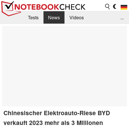
Tests
News
Videos
...
Benchmarks & Tech
Externe Tests
Kaufberatung
Deals
Suche
Jobs
Forum
Chinesischer Elektroauto-Riese BYD
verkauft 2023 mehr als 3 Millionen