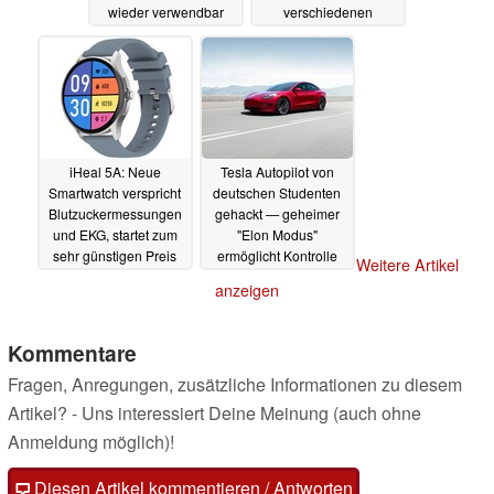
wieder verwendbar
verschiedenen
Aufdrucken an
02.01.2024
02.01.2024
iHeal 5A: Neue
Tesla Autopilot von
Smartwatch verspricht
deutschen Studenten
Blutzuckermessungen
gehackt — geheimer
und EKG, startet zum
"Elon Modus"
sehr günstigen Preis
ermöglicht Kontrolle
Weitere Artikel
über
02.01.2024
anzeigen
Fahrzeugfunktionen
30.12.2023
Kommentare
Fragen, Anregungen, zusätzliche Informationen zu diesem
Artikel? - Uns interessiert Deine Meinung (auch ohne
Anmeldung möglich)!
Diesen Artikel kommentieren / Antworten