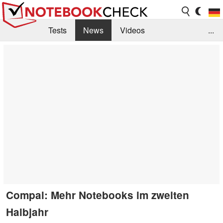
Tests
News
Videos
...
Benchmarks & Tech
Externe Tests
Kaufberatung
Deals
Suche
Jobs
Forum
Compal: Mehr Notebooks im zweiten
Halbjahr