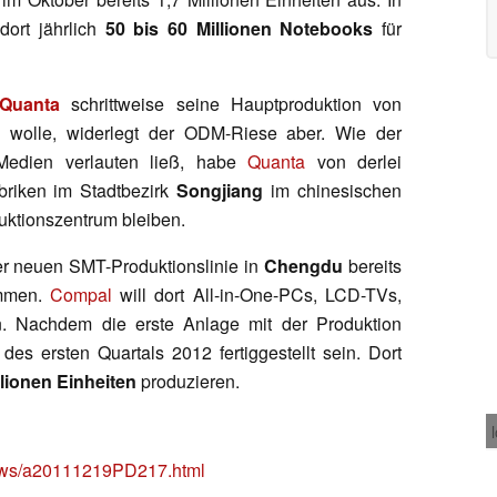
dort jährlich
50 bis 60 Millionen Notebooks
für
Quanta
schrittweise seine Hauptproduktion von
 wolle, widerlegt der ODM-Riese aber. Wie der
 Medien verlauten ließ, habe
Quanta
von derlei
briken im Stadtbezirk
Songjiang
im chinesischen
uktionszentrum bleiben.
der neuen SMT-Produktionslinie in
Chengdu
bereits
ommen.
Compal
will dort All-in-One-PCs, LCD-TVs,
n. Nachdem die erste Anlage mit der Produktion
es ersten Quartals 2012 fertiggestellt sein. Dort
llionen Einheiten
produzieren.
news/a20111219PD217.html