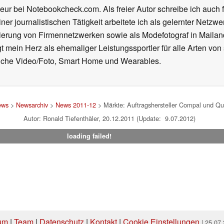
eur bei Notebookcheck.com. Als freier Autor schreibe ich auch 
ner journalistischen Tätigkeit arbeitete ich als gelernter Netzw
ierung von Firmennetzwerken sowie als Modefotograf in Mailan
 mein Herz als ehemaliger Leistungssportler für alle Arten von
reiche Video/Foto, Smart Home und Wearables.
ews
>
Newsarchiv
>
News 2011-12
> Märkte: Auftragshersteller Compal und Qu
Autor: Ronald Tiefenthäler, 20.12.2011 (Update: 9.07.2012)
loading failed!
um
|
Team
|
Datenschutz
|
Kontakt
|
Cookie Einstellungen
| 25.07