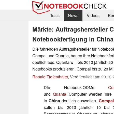
Tests
News
Videos
Be
Märkte: Auftragshersteller
Notebookfertigung in China
Die führenden Auftragshersteller für Noteboo
Compal und Quanta, bauen ihre Notebookfert
deutlich aus. Quanta will bis 2013 jährlich 50
Notebooks produzieren, Compal bis zu 20 Mil
Ronald Tiefenthäler
,
Veröffentlicht am
20.12.
Die Notebook-ODMs
Co
und
Quanta
Computer werden ihre P
in
China
deutlich ausweiten.
Compal
sollen bis 2013 jährlich 10 bis 
Betriebsstätten in Chongqing lieferten