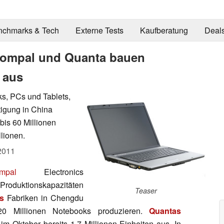
nchmarks & Tech
Externe Tests
Kaufberatung
Deal
 Compal und Quanta bauen
 aus
ks, PCs und Tablets,
igung in China
 bis 60 Millionen
lionen.
2011
mpal
Electronics
roduktionskapazitäten
Teaser
s
Fabriken in Chengdu
20 Millionen Notebooks produzieren.
Quantas
 im Oktober bereits 1,7 Millionen Einheiten aus. In