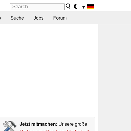
▼
s
Suche
Jobs
Forum
Jetzt mitmachen:
Unsere große