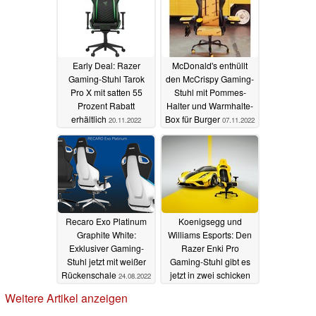
Early Deal: Razer
McDonald's enthüllt
Gaming-Stuhl Tarok
den McCrispy Gaming-
Pro X mit satten 55
Stuhl mit Pommes-
Prozent Rabatt
Halter und Warmhalte-
erhältlich
Box für Burger
20.11.2022
07.11.2022
Recaro Exo Platinum
Koenigsegg und
Graphite White:
Williams Esports: Den
Exklusiver Gaming-
Razer Enki Pro
Stuhl jetzt mit weißer
Gaming-Stuhl gibt es
Rückenschale
jetzt in zwei schicken
24.08.2022
Sondereditionen
Weitere Artikel anzeigen
03.08.2022