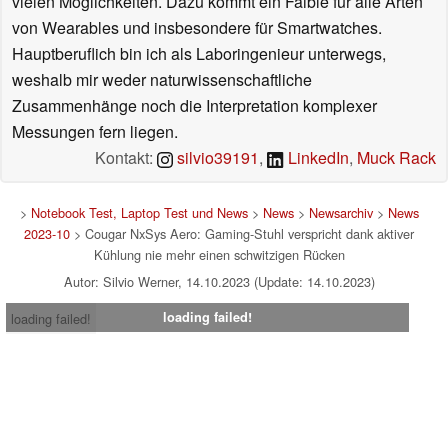
vielen Möglichkeiten. Dazu kommt ein Faible für alle Arten
von Wearables und insbesondere für Smartwatches.
Hauptberuflich bin ich als Laboringenieur unterwegs,
weshalb mir weder naturwissenschaftliche
Zusammenhänge noch die Interpretation komplexer
Messungen fern liegen.
Kontakt:
silvio39191
,
LinkedIn
,
Muck Rack
>
Notebook Test, Laptop Test und News
>
News
>
Newsarchiv
>
News
2023-10
> Cougar NxSys Aero: Gaming-Stuhl verspricht dank aktiver
Kühlung nie mehr einen schwitzigen Rücken
Autor: Silvio Werner, 14.10.2023 (Update: 14.10.2023)
loading failed!
loading failed!