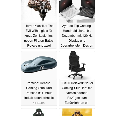
Horror-Klassiker The
Ayaneo Flip Gaming-
Evil Within gibts für
Handheld startet bis
kurze Zeit kostenlos,
Dezember mit 120 Hz
neben Piraten-Battle-
Display und
Royale und zwei
überarbeitetem Design
weiteren Spielen
15.10.2023
16.10.2023
Porsche: Recaro-
TC100 Relaxed: Neuer
Gaming-Stuhl und
Gaming-Stuhl lädt mit
Porsche 911-Maus
verschiedenen
sind ab sofort erhältlich
Bezügen zum
Zurücklehnen ein
14.10.2023
17.01.2023