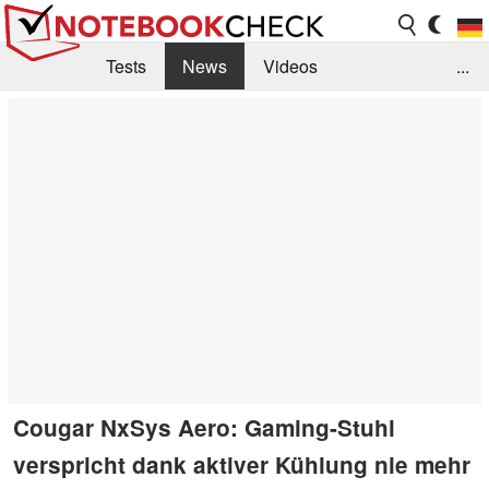
Tests
News
Videos
...
Benchmarks & Tech
Externe Tests
Kaufberatung
Deals
Suche
Jobs
Forum
Cougar NxSys Aero: Gaming-Stuhl
verspricht dank aktiver Kühlung nie mehr