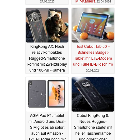
MP-Kamera
27.09.2025
22.04.2024
KingKong AX: Noch
Test Cubot Tab 50 –
relativ kompaktes
Schnelles Budget-
Rugged-Smartphone
Tablet mit LTE-Modem
kommt mit Zweitdisplay
und Full-HD-Bildschirm
und 100-MP-Kamera
20.03.2024
21.03.2024
AGM Pad P1: Tablet
Cubot KingKong 8:
mit Android und Dual-
Neues Rugged-
SIM gibt es ab sofort
Smartphone startet mit
auch auf Amazon -
heller Taschenlampe
aktuell sogar noch mit
und ordentlicher