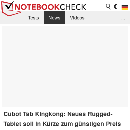
Tests
News
Videos
...
Benchmarks & Tech
Externe Tests
Kaufberatung
Deals
Suche
Jobs
Forum
Cubot Tab Kingkong: Neues Rugged-
Tablet soll in Kürze zum günstigen Preis