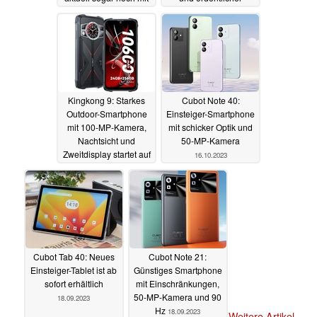
Rabatt
Ausstattung
18.11.2023
01.11.2023
Kingkong 9: Starkes
Cubot Note 40:
Outdoor-Smartphone
Einsteiger-Smartphone
mit 100-MP-Kamera,
mit schicker Optik und
Nachtsicht und
50-MP-Kamera
Zweitdisplay startet auf
16.10.2023
Amazon mit doppeltem
Rabatt
22.10.2023
Cubot Tab 40: Neues
Cubot Note 21:
Einsteiger-Tablet ist ab
Günstiges Smartphone
sofort erhältlich
mit Einschränkungen,
50-MP-Kamera und 90
18.09.2023
Hz
18.09.2023
Weitere Artikel