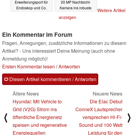
Erweiterungsport für
20 MP Nachtsicht-
Endoskop und Co.
Kamera ins robuste
Weitere Artikel
Gehäuse
22.03.2023
06.03.2023
anzeigen
Ein Kommentar im Forum
Fragen, Anregungen, zusätzliche Informationen zu diesem
Artikel? - Uns interessiert Deine Meinung (auch ohne
Anmeldung möglich)!
Ersten Kommentar lesen
/
Antworten
Diesen Artikel kommentieren / Antworten
Ältere News
Neuere News
Hyundai: Mit Vehicle to
Die Elac Debut
Grid (V2G) Strom ins
ConneX Lautsprecher
⟨
⟩
öffentliche Energienetz
versprechen Hi-Fi-
speisen und regenerative
Sound und 100 Watt
Energiequellen
Leistung für den