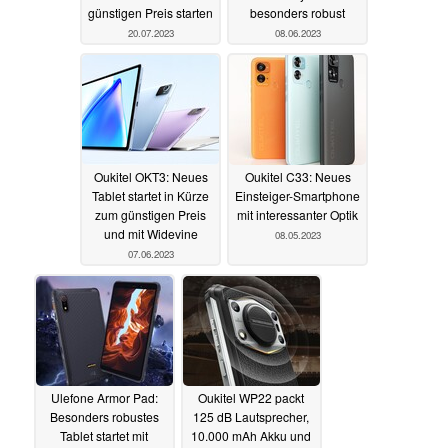
günstigen Preis starten
besonders robust
20.07.2023
08.06.2023
Oukitel OKT3: Neues
Oukitel C33: Neues
Tablet startet in Kürze
Einsteiger-Smartphone
zum günstigen Preis
mit interessanter Optik
und mit Widevine
08.05.2023
07.06.2023
Ulefone Armor Pad:
Oukitel WP22 packt
Besonders robustes
125 dB Lautsprecher,
Tablet startet mit
10.000 mAh Akku und