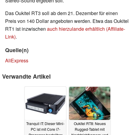
Stereo-Sound ergeben soll.
Das Oukitel RT3 soll ab dem 21. Dezember für einen
Preis von 140 Dollar angeboten werden. Etwa das Oukitel
RT1 ist inzwischen
auch hierzulande erhältlich (Affiliate-
Link)
.
Quelle(n)
AliExpress
Verwandte Artikel
Tranquil IT: Dieser Mini-
Oukitel RT8: Neues
PC ist mit Core i7-
Rugged-Tablet mit
Prozessor bestellbar
Nachtsichtkamera und