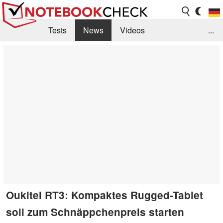
Tests
News
Videos
...
Benchmarks & Tech
Externe Tests
Kaufberatung
Deals
Suche
Jobs
Forum
Oukitel RT3: Kompaktes Rugged-Tablet
soll zum Schnäppchenpreis starten