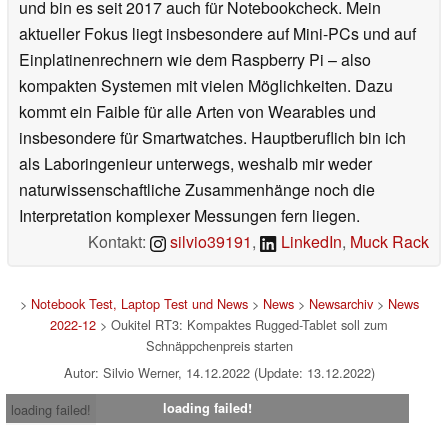
und bin es seit 2017 auch für Notebookcheck. Mein
aktueller Fokus liegt insbesondere auf Mini-PCs und auf
Einplatinenrechnern wie dem Raspberry Pi – also
kompakten Systemen mit vielen Möglichkeiten. Dazu
kommt ein Faible für alle Arten von Wearables und
insbesondere für Smartwatches. Hauptberuflich bin ich
als Laboringenieur unterwegs, weshalb mir weder
naturwissenschaftliche Zusammenhänge noch die
Interpretation komplexer Messungen fern liegen.
Kontakt:
silvio39191
,
LinkedIn
,
Muck Rack
>
Notebook Test, Laptop Test und News
>
News
>
Newsarchiv
>
News
2022-12
> Oukitel RT3: Kompaktes Rugged-Tablet soll zum
Schnäppchenpreis starten
Autor: Silvio Werner, 14.12.2022 (Update: 13.12.2022)
loading failed!
loading failed!