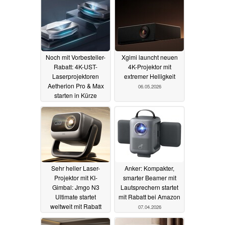
Noch mit Vorbesteller-
Xgimi launcht neuen
Rabatt: 4K-UST-
4K-Projektor mit
Laserprojektoren
extremer Helligkeit
Aetherion Pro & Max
06.05.2026
starten in Kürze
13.05.2026
Sehr heller Laser-
Anker: Kompakter,
Projektor mit KI-
smarter Beamer mit
Gimbal: Jmgo N3
Lautsprechern startet
Ultimate startet
mit Rabatt bei Amazon
weltweit mit Rabatt
07.04.2026
23.04.2026