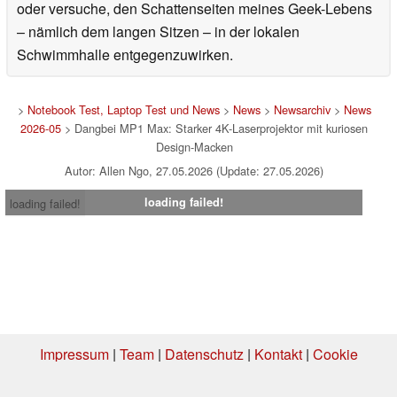
oder versuche, den Schattenseiten meines Geek-Lebens
– nämlich dem langen Sitzen – in der lokalen
Schwimmhalle entgegenzuwirken.
>
Notebook Test, Laptop Test und News
>
News
>
Newsarchiv
>
News
2026-05
> Dangbei MP1 Max: Starker 4K-Laserprojektor mit kuriosen
Design-Macken
Autor: Allen Ngo, 27.05.2026 (Update: 27.05.2026)
loading failed!
loading failed!
Impressum
|
Team
|
Datenschutz
|
Kontakt
|
Cookie
Einstellungen
| 03.08.2026 00:00