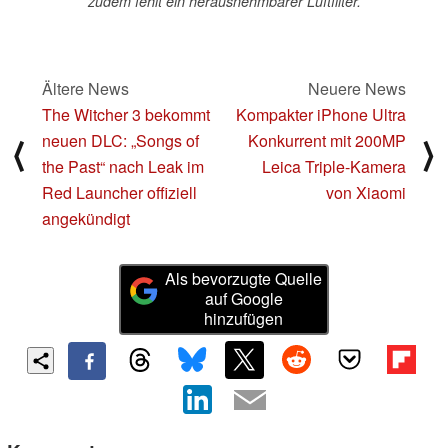
zudem fehlt ein herausnehmbarer Luftfilter.
Ältere News
Neuere News
The Witcher 3 bekommt
Kompakter iPhone Ultra
neuen DLC: „Songs of
Konkurrent mit 200MP
⟨
⟩
the Past“ nach Leak im
Leica Triple-Kamera
Red Launcher offiziell
von Xiaomi
angekündigt
Als bevorzugte Quelle
auf Google
hinzufügen