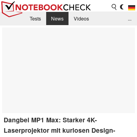
Tests
News
Videos
...
Benchmarks & Tech
Externe Tests
Kaufberatung
Deals
Suche
Jobs
Forum
Dangbei MP1 Max: Starker 4K-
Laserprojektor mit kuriosen Design-