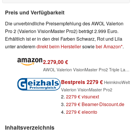
Preis und Verfügbarkeit
Die unverbindliche Preisempfehlung des AWOL Valerion
Pro 2 (Valerion VisionMaster Pro2) beträgt 2.999 Euro.
Erhältlich ist er in den drei Farben Schwarz, Rot und Lila
unter anderem
direkt beim Hersteller
sowie
bei Amazon
.
2.279,00 €
AWOL Valerion VisionMaster Pro2 Triple Laser 4K Beamer, 3000 ISO Lumen, HDR10+, IMAX Enhanced, Dolby Vision, 4ms Lagfreies Gaming, 15000:1 Kontrast, 0.9-1.5X Optischer Zoom, Netflix/Google TV
Bestpreis 2279 €
HeimkinoWelt
Valerion VisionMaster Pro2
2.
2279 € visunext
3.
2279 € Beamer-Discount.de
4.
2279 € eleonto
Inhaltsverzeichnis