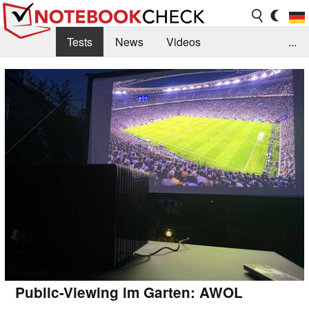
Tests
News
Videos
...
Benchmarks & Tech
Externe Tests
Kaufberatung
Deals
Suche
Jobs
Forum
Public-Viewing im Garten: AWOL