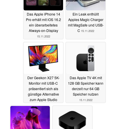
Das Apple iPhone 14
Ein Leak enthüllt
Pro erhält mit iOS 16.2
Apples Magic Charger
ein überarbeitetes
mit MagSafe und USB-
Always-on-Display
C
15.11.2022
15.11.2022
Der Geekon X27 5K-
Das Apple TV 4K mit
Monitor mit USB-C
128 GB Speicher kann
präsentiert sich als
derzeit nur 64 GB
günstige Alternative
Speicher nutzen
zum Apple Studio
15.11.2022
Display
15.11.2022