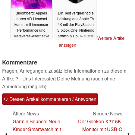
Bloomberg: Apples
Ein Test vergleicht die
teures VR-Headset
Leistung des Apple TV
kommt mit immenser
4K mit der PlayStation
Performance und
5, Xbox One, Nintendo
Metaverse-Alternative
Switch & Co.
14.11.2022
Weitere Artikel
14.11.2022
anzeigen
Kommentare
Fragen, Anregungen, zusätzliche Informationen zu diesem
Artikel? - Uns interessiert Deine Meinung (auch ohne
Anmeldung möglich)!
Diesen Artikel kommentieren / Antworten
Ältere News
Neuere News
Garmin Bounce: Neue
Der Geekon X27 5K-
Kinder-Smartwatch mit
Monitor mit USB-C