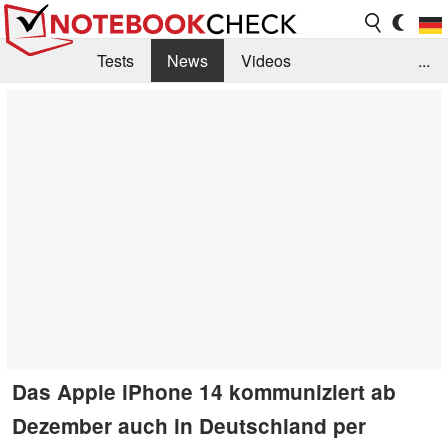
Tests
News
Videos
...
Benchmarks & Tech
Externe Tests
Kaufberatung
Deals
Suche
Jobs
Forum
Das Apple iPhone 14 kommuniziert ab
Dezember auch in Deutschland per