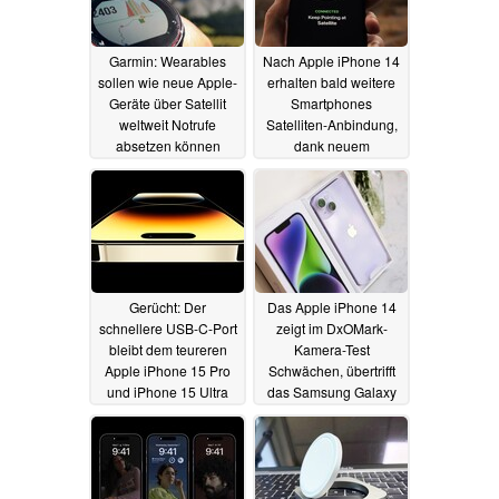
Garmin: Wearables
Nach Apple iPhone 14
sollen wie neue Apple-
erhalten bald weitere
Geräte über Satellit
Smartphones
weltweit Notrufe
Satelliten-Anbindung,
absetzen können
dank neuem
MediaTek-Chip
07.01.2023
29.11.2022
Gerücht: Der
Das Apple iPhone 14
schnellere USB-C-Port
zeigt im DxOMark-
bleibt dem teureren
Kamera-Test
Apple iPhone 15 Pro
Schwächen, übertrifft
und iPhone 15 Ultra
das Samsung Galaxy
vorbehalten
S22 Ultra dennoch
17.11.2022
16.11.2022