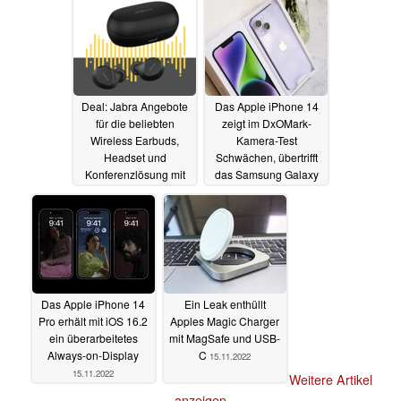
30.11.2022
Deal: Jabra Angebote
Das Apple iPhone 14
für die beliebten
zeigt im DxOMark-
Wireless Earbuds,
Kamera-Test
Headset und
Schwächen, übertrifft
Konferenzlösung mit
das Samsung Galaxy
bis zu 39 Prozent
S22 Ultra dennoch
Rabatt
18.11.2022
16.11.2022
Das Apple iPhone 14
Ein Leak enthüllt
Pro erhält mit iOS 16.2
Apples Magic Charger
ein überarbeitetes
mit MagSafe und USB-
Always-on-Display
C
15.11.2022
15.11.2022
Weitere Artikel
anzeigen