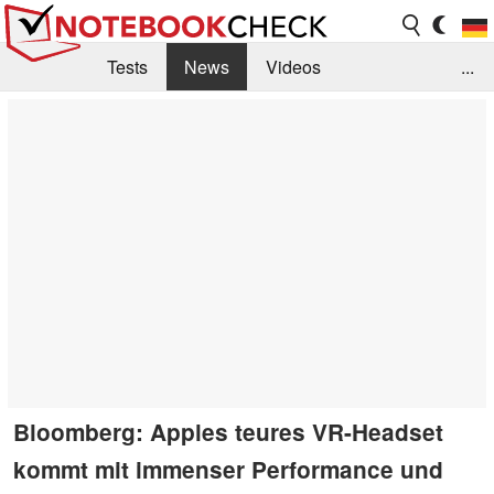
Tests
News
Videos
...
Benchmarks & Tech
Externe Tests
Kaufberatung
Deals
Suche
Jobs
Forum
Bloomberg: Apples teures VR-Headset
kommt mit immenser Performance und