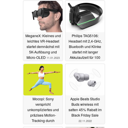
Korrekturlinsen
geeignet
14.02.2023
MeganeX: Kleines und
Philips TAG5106:
leichtes VR-Headset
Headset mit 2,4-GHz,
startet demnächst mit
Bluetooth und Klinke
5K-Auflösung und
startet mit langer
Micro-OLED
Akkulaufzeit für 100
11.01.2023
Euro
30.11.2022
Mocopi: Sony
Apple Beats Studio
verspricht
Buds wireless mit
unkompliziertes und
satten 45% Rabatt im
präzises Motion-
Black Friday Sale
Tracking durch
22.11.2022
mehrere Sensoren