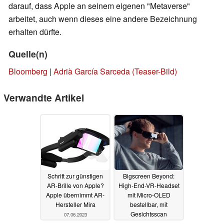
darauf, dass Apple an seinem eigenen "Metaverse"
arbeitet, auch wenn dieses eine andere Bezeichnung
erhalten dürfte.
Quelle(n)
Bloomberg
|
Adrià García Sarceda (Teaser-Bild)
Verwandte Artikel
Schritt zur günstigen
Bigscreen Beyond:
AR-Brille von Apple?
High-End-VR-Headset
Apple übernimmt AR-
mit Micro-OLED
Hersteller Mira
bestellbar, mit
Gesichtsscan
07.06.2023
anpassbar und für