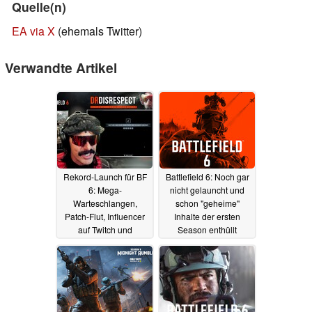
Quelle(n)
EA via X
(ehemals Twitter)
Verwandte Artikel
Rekord-Launch für BF
Battlefield 6: Noch gar
6: Mega-
nicht gelauncht und
Warteschlangen,
schon "geheime"
Patch-Flut, Influencer
Inhalte der ersten
auf Twitch und
Season enthüllt
YouTube in Rage,
01.10.2025
Spieler und Tester in
Bomben-Stimmung
12.10.2025