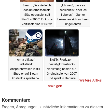
Steam: „Das vielleicht
„Ich weiß, dass es
das unterhaltsamste
schlecht ist, aber ich
Städtebauspiel seit
liebe es“ – Gamer
SimCity 2000“ für kurze
bekennen sich zu ihren
Zeit kostenlos
ungeliebten
12.09.2025
Lieblingsspielen
12.09.2025
Arma trifft auf
Netflix-Produzent
Battlefield:
bestätigt: Bioshock-
Anspruchsvoller Taktik-
Verfilmung basiert auf
Shooter auf Steam
Originalspiel von 2007
kostenlos spielbar –
und spielt in Rapture
Weitere Artikel
aber nur für kurze Zeit
12.09.2025
anzeigen
12.09.2025
Kommentare
Fragen, Anregungen, zusätzliche Informationen zu diesem