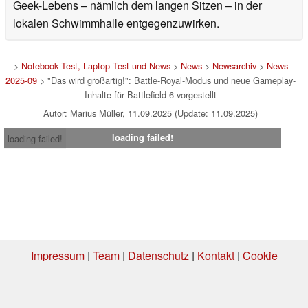
Geek-Lebens – nämlich dem langen Sitzen – in der
lokalen Schwimmhalle entgegenzuwirken.
>
Notebook Test, Laptop Test und News
>
News
>
Newsarchiv
>
News
2025-09
> "Das wird großartig!": Battle-Royal-Modus und neue Gameplay-
Inhalte für Battlefield 6 vorgestellt
Autor: Marius Müller, 11.09.2025 (Update: 11.09.2025)
loading failed!
loading failed!
Impressum
|
Team
|
Datenschutz
|
Kontakt
|
Cookie
Einstellungen
| 04.08.2026 14:29
* Beim Kauf über einen Affiliate-Link kann Notebookcheck eine Vergütung
erhalten. Vielen Dank für Ihre Unterstützung!.