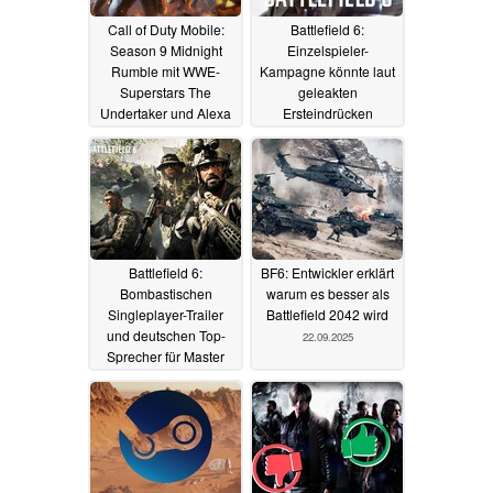
Call of Duty Mobile:
Battlefield 6:
Season 9 Midnight
Einzelspieler-
Rumble mit WWE-
Kampagne könnte laut
Superstars The
geleakten
Undertaker und Alexa
Ersteindrücken
Bliss
enttäuschen
27.09.2025
27.09.2025
Battlefield 6:
BF6: Entwickler erklärt
Bombastischen
warum es besser als
Singleplayer-Trailer
Battlefield 2042 wird
und deutschen Top-
22.09.2025
Sprecher für Master
Sergeant Hayden
Carter enthüllt
25.09.2025