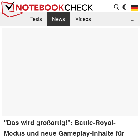
Tests
News
Videos
...
Benchmarks & Tech
Externe Tests
Kaufberatung
Deals
Suche
Jobs
Forum
"Das wird großartig!": Battle-Royal-
Modus und neue Gameplay-Inhalte für