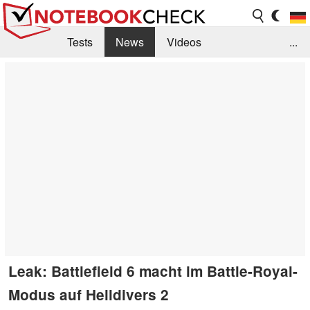
Tests
News
Videos
...
Benchmarks & Tech
Externe Tests
Kaufberatung
Deals
Suche
Jobs
Forum
Leak: Battlefield 6 macht im Battle-Royal-
Modus auf Helldivers 2