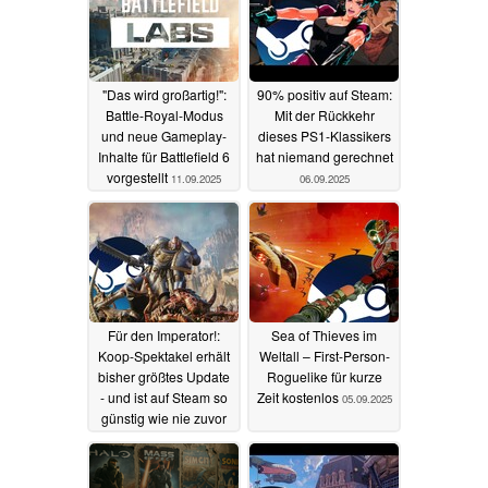
"Das wird großartig!":
90% positiv auf Steam:
Battle-Royal-Modus
Mit der Rückkehr
und neue Gameplay-
dieses PS1-Klassikers
Inhalte für Battlefield 6
hat niemand gerechnet
vorgestellt
11.09.2025
06.09.2025
Für den Imperator!:
Sea of Thieves im
Koop-Spektakel erhält
Weltall – First-Person-
bisher größtes Update
Roguelike für kurze
- und ist auf Steam so
Zeit kostenlos
05.09.2025
günstig wie nie zuvor
05.09.2025