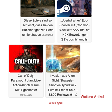
Diese Spiele sind so
„Überirdischer“ Ego-
schlecht, dass sie den
Shooter mit „Godmod-
Ruf einer ganzen Serie
Sidekick“: AAA-Titel hat
ruiniert haben
140K Bewertungen
05.09.2025
(93% positiv) und ist
auf Steam zum
Bestpreis von 7,50
Euro erhältlich
04.09.2025
Call of Duty:
Invasion aus Alien-
Paramount plant Live-
Sicht: Strategie-
Action-Kinofilm zum
Shooter-Hybrid für 2
Kult-Egoshooter
Euro im Steam-Sale –
3.800 Reviews, 91 %
03.09.2025
Weitere Artikel
positiv
03.09.2025
anzeigen