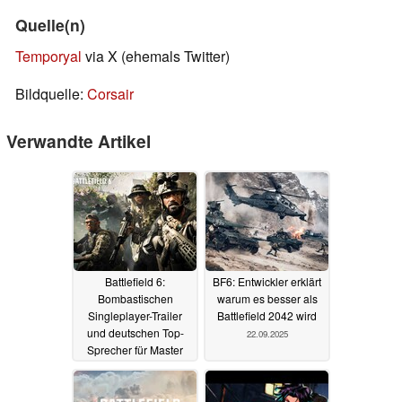
Quelle(n)
Temporyal
via X (ehemals Twitter)
Bildquelle:
Corsair
Verwandte Artikel
Battlefield 6:
BF6: Entwickler erklärt
Bombastischen
warum es besser als
Singleplayer-Trailer
Battlefield 2042 wird
und deutschen Top-
22.09.2025
Sprecher für Master
Sergeant Hayden
Carter enthüllt
25.09.2025