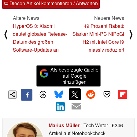
Diesen Artikel kommentieren / Antworten
Ältere News
Neuere News
HyperOS 3: Xiaomi
49 Prozent Rabatt:
⟨
⟩
deutet globales Release-
Starker Mini-PC NiPoGi
Datum des großen
H2 mit Intel Core i9
Software-Updates an
massiv reduziert
Als bevorzugte Quelle
auf Google
hinzufügen
Marius Müller
- Tech Writer
- 5246
Artikel auf Notebookcheck