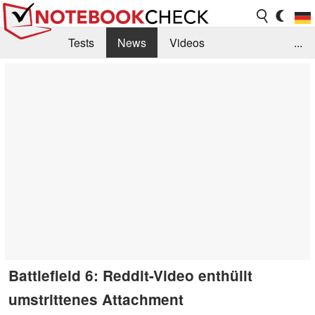
Tests
News
Videos
...
Benchmarks & Tech
Externe Tests
Kaufberatung
Deals
Suche
Jobs
Forum
Battlefield 6: Reddit-Video enthüllt
umstrittenes Attachment