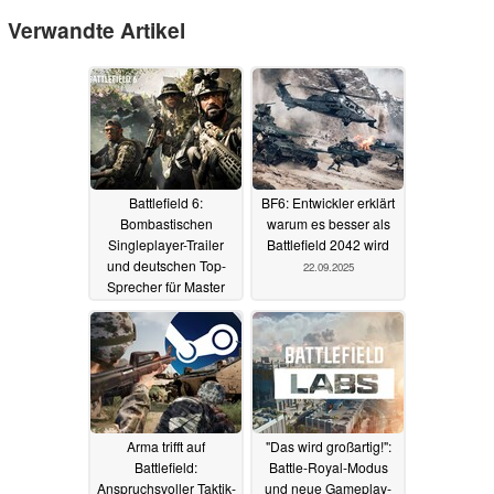
Verwandte Artikel
Battlefield 6:
BF6: Entwickler erklärt
Bombastischen
warum es besser als
Singleplayer-Trailer
Battlefield 2042 wird
und deutschen Top-
22.09.2025
Sprecher für Master
Sergeant Hayden
Carter enthüllt
25.09.2025
Arma trifft auf
"Das wird großartig!":
Battlefield:
Battle-Royal-Modus
Anspruchsvoller Taktik-
und neue Gameplay-