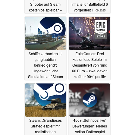
Shooter auf Steam
Inhalte für Battlefield 6
kostenlos spielbar –
vorgestellt
11.09.2025
aber nur für kurze Zeit
12.09.2025
Schiffe zerhacken ist
Epic Games: Drei
„unglaublich
kostenlose Spiele im
befriedigend“:
Gesamtwert von rund
Ungewöhnliche
60 Euro – zwei davon
Simulation auf Steam
zu über 90% positiv
für kurze Zeit kostenlos
11.09.2025
11.09.2025
Steam: „Grandioses
450+ „Sehr positive“
Strategiespiel“ mit
Bewertungen: Neues
realistischen
Action-Rollenspiel