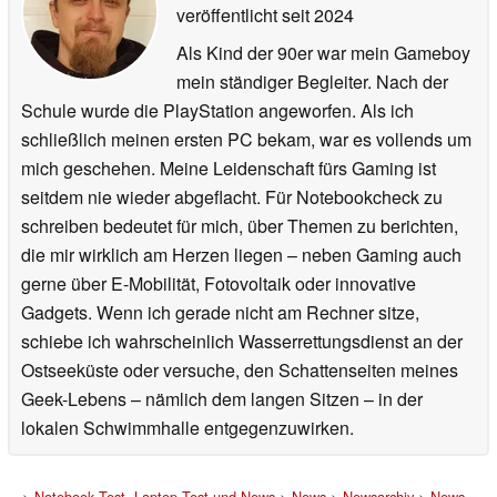
veröffentlicht
seit 2024
Als Kind der 90er war mein Gameboy
mein ständiger Begleiter. Nach der
Schule wurde die PlayStation angeworfen. Als ich
schließlich meinen ersten PC bekam, war es vollends um
mich geschehen. Meine Leidenschaft fürs Gaming ist
seitdem nie wieder abgeflacht. Für Notebookcheck zu
schreiben bedeutet für mich, über Themen zu berichten,
die mir wirklich am Herzen liegen – neben Gaming auch
gerne über E-Mobilität, Fotovoltaik oder innovative
Gadgets. Wenn ich gerade nicht am Rechner sitze,
schiebe ich wahrscheinlich Wasserrettungsdienst an der
Ostseeküste oder versuche, den Schattenseiten meines
Geek-Lebens – nämlich dem langen Sitzen – in der
lokalen Schwimmhalle entgegenzuwirken.
>
Notebook Test, Laptop Test und News
>
News
>
Newsarchiv
>
News