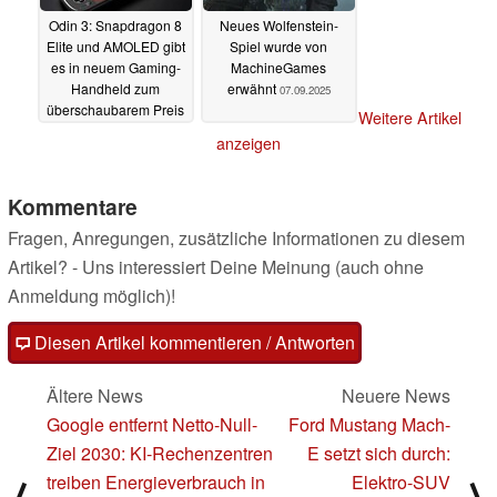
Odin 3: Snapdragon 8
Neues Wolfenstein-
Elite und AMOLED gibt
Spiel wurde von
es in neuem Gaming-
MachineGames
Handheld zum
erwähnt
07.09.2025
überschaubarem Preis
Weitere Artikel
08.09.2025
anzeigen
Kommentare
Fragen, Anregungen, zusätzliche Informationen zu diesem
Artikel? - Uns interessiert Deine Meinung (auch ohne
Anmeldung möglich)!
Diesen Artikel kommentieren / Antworten
Ältere News
Neuere News
Google entfernt Netto-Null-
Ford Mustang Mach-
Ziel 2030: KI-Rechenzentren
E setzt sich durch:
treiben Energieverbrauch in
Elektro-SUV