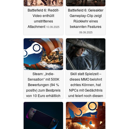
Battlefield 6: Reddit-
Battlefield 6: Geleakter
Video enthüllt
Gameplay-Clip zeigt
umstrittenes
Rückkehr eines
Attachment
bekannten Features
10.09.2025
09.09.2025
Steam: „Indie-
Skill statt Spielzeit –
Sensation“ mit 500K
dieses MMO belohnt
Bewertungen (94 %
echtes Können, hat
positiv) zum Bestpreis
NPCs mit Gedächtnis
von 10 Euro erhältlich
und feiert noch diesen
Monat Beta-Start
09.09.2025
09.09.2025