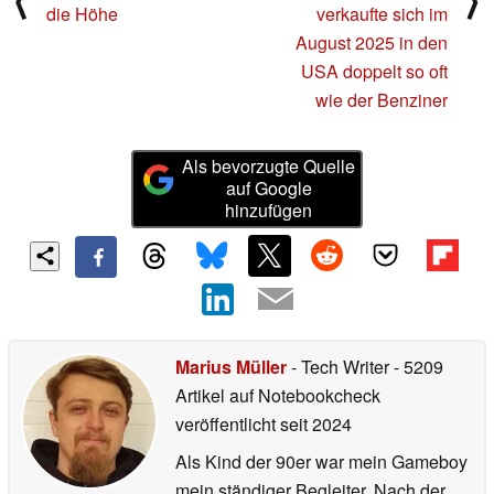
⟨
⟩
die Höhe
verkaufte sich im
August 2025 in den
USA doppelt so oft
wie der Benziner
Als bevorzugte Quelle
auf Google
hinzufügen
Marius Müller
- Tech Writer
- 5209
Artikel auf Notebookcheck
veröffentlicht
seit 2024
Als Kind der 90er war mein Gameboy
mein ständiger Begleiter. Nach der