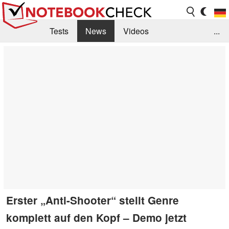
Tests
News
Videos
...
Benchmarks & Tech
Externe Tests
Kaufberatung
Deals
Suche
Jobs
Forum
Erster „Anti-Shooter“ stellt Genre
komplett auf den Kopf – Demo jetzt