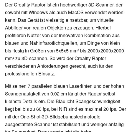
Der Creality Raptor ist ein hochwertiger 3D-Scanner, der
sowohl mit Windows als auch MacOS verwendet werden
kann. Das Gerät ist vielseitig einsetzbar, um virtuelle
Abbilder von realen Objekten zu erzeugen. Hierbei
profitieren Nutzer von der innovativen Kombination aus
blauen und Nahinfrarotlichtquellen, um Dinge von klein
bis riesig in Größen von 5x5x5 mm³ bis 2000x2000x2000
mm³ zu 3D-scannen. So wird der Creality Raptor
verschiedenen Anforderungen gerecht, auch für den
professionellen Einsatz.
Mit seinen 7 parallelen blauen Laserlinien und der hohen
Scangenauigkeit von 0,02 cm fängt der Raptor selbst
kleinste Details ein. Die Blaulicht-Scangeschwindigkeit
liegt bei bis zu 60 fps, bei NIR sind es maximal 20 fps. Der
mit der One-Shot-3D-Bildgebungstechnologie
ausgestattete Scanner ist stabilisiert und weniger anfällig
für Spurverlust. Dazu ermöglicht die hohe