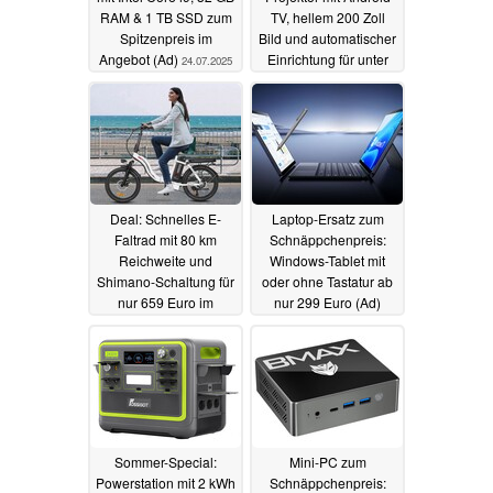
RAM & 1 TB SSD zum
TV, hellem 200 Zoll
Spitzenpreis im
Bild und automatischer
Angebot (Ad)
Einrichtung für unter
24.07.2025
350 Euro (Ad)
22.07.2025
Deal: Schnelles E-
Laptop-Ersatz zum
Faltrad mit 80 km
Schnäppchenpreis:
Reichweite und
Windows-Tablet mit
Shimano-Schaltung für
oder ohne Tastatur ab
nur 659 Euro im
nur 299 Euro (Ad)
Angebot (Ad)
21.07.2025
20.07.2025
Sommer-Special:
Mini-PC zum
Powerstation mit 2 kWh
Schnäppchenpreis: