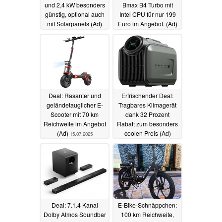
und 2,4 kW besonders
Bmax B4 Turbo mit
günstig, optional auch
Intel CPU für nur 199
mit Solarpanels (Ad)
Euro im Angebot. (Ad)
19.07.2025
16.07.2025
Deal: Rasanter und
Erfrischender Deal:
geländetauglicher E-
Tragbares Klimagerät
Scooter mit 70 km
dank 32 Prozent
Reichweite im Angebot
Rabatt zum besonders
(Ad)
coolen Preis (Ad)
15.07.2025
14.07.2025
Deal: 7.1.4 Kanal
E-Bike-Schnäppchen:
Dolby Atmos Soundbar
100 km Reichweite,