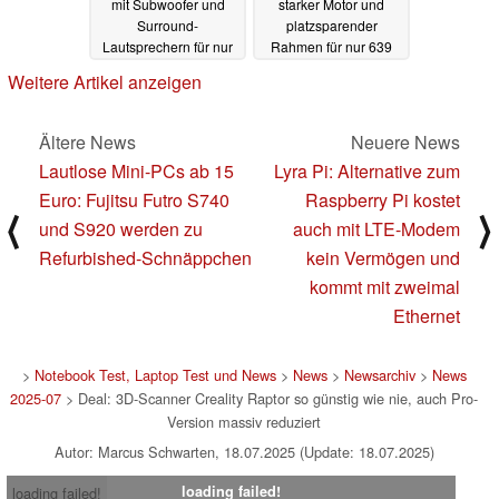
mit Subwoofer und
starker Motor und
Surround-
platzsparender
Lautsprechern für nur
Rahmen für nur 639
374 Euro (Ad)
Euro (Ad)
13.07.2025
12.07.2025
Weitere Artikel anzeigen
Ältere News
Neuere News
Lautlose Mini-PCs ab 15
Lyra Pi: Alternative zum
Euro: Fujitsu Futro S740
Raspberry Pi kostet
⟨
⟩
und S920 werden zu
auch mit LTE-Modem
Refurbished-Schnäppchen
kein Vermögen und
kommt mit zweimal
Ethernet
>
Notebook Test, Laptop Test und News
>
News
>
Newsarchiv
>
News
2025-07
> Deal: 3D-Scanner Creality Raptor so günstig wie nie, auch Pro-
Version massiv reduziert
Autor: Marcus Schwarten, 18.07.2025 (Update: 18.07.2025)
loading failed!
loading failed!