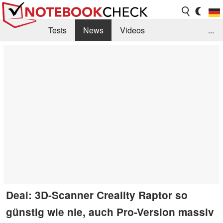
Tests
News
Videos
...
Benchmarks & Tech
Externe Tests
Kaufberatung
Deals
Suche
Jobs
Forum
Deal: 3D-Scanner Creality Raptor so
günstig wie nie, auch Pro-Version massiv