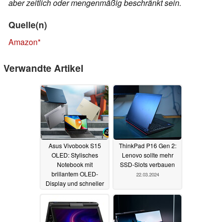
aber zeitlich oder mengenmäßig beschränkt sein.
Quelle(n)
Amazon
Verwandte Artikel
Asus Vivobook S15
ThinkPad P16 Gen 2:
OLED: Stylisches
Lenovo sollte mehr
Notebook mit
SSD-Slots verbauen
brillantem OLED-
22.03.2024
Display und schneller
Intel CPU zum
attraktiven Preis (Ad)
10.04.2024