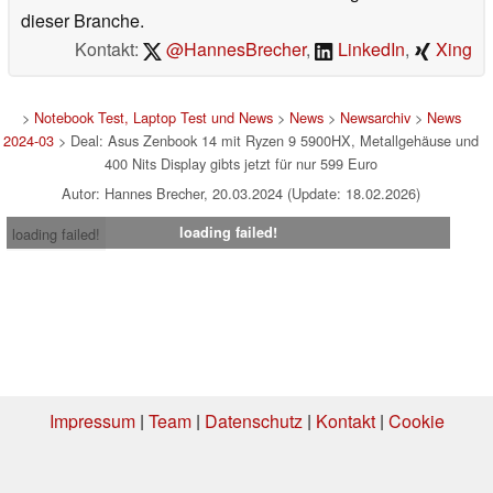
dieser Branche.
Kontakt:
@HannesBrecher
,
LinkedIn
,
Xing
>
Notebook Test, Laptop Test und News
>
News
>
Newsarchiv
>
News
2024-03
> Deal: Asus Zenbook 14 mit Ryzen 9 5900HX, Metallgehäuse und
400 Nits Display gibts jetzt für nur 599 Euro
Autor: Hannes Brecher, 20.03.2024 (Update: 18.02.2026)
loading failed!
loading failed!
Impressum
|
Team
|
Datenschutz
|
Kontakt
|
Cookie
Einstellungen
| 07.08.2026 07:28
* Beim Kauf über einen Affiliate-Link kann Notebookcheck eine Vergütung