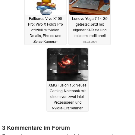
Faltbares Vivo X100
Lenovo Yoga 7 14 G9
Pro: Vivo X Fold3 Pro
getestet: Jetzt mit
offiziell mit vielen
eigener KI-Taste und
Details, Photos und
trotzdem traditionell
Zeiss-Kamera-
15.03.2024
Samples
vorangekündigt
17.03.2024
XMG Fusion 15: Neues
Gaming-Notebook mit
einem von zwei Intel-
Prozessoren und
Nvidia-Grafikkarten
unterstützt USB PD
14.03.2024
3 Kommentare im Forum