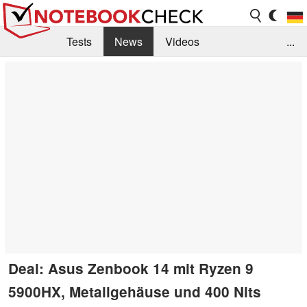
Tests
News
Videos
...
Benchmarks & Tech
Externe Tests
Kaufberatung
Deals
Suche
Jobs
Forum
Deal: Asus Zenbook 14 mit Ryzen 9
5900HX, Metallgehäuse und 400 Nits