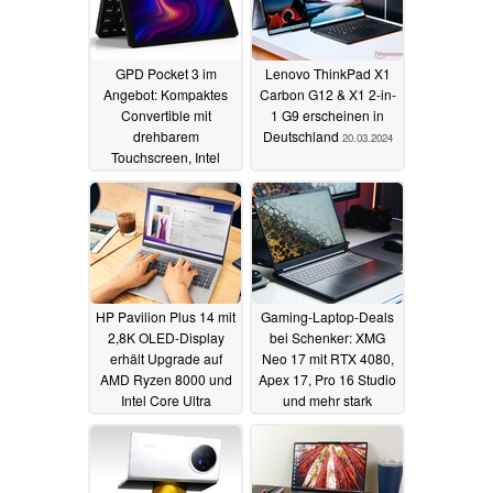
GPD Pocket 3 im
Lenovo ThinkPad X1
Angebot: Kompaktes
Carbon G12 & X1 2-in-
Convertible mit
1 G9 erscheinen in
drehbarem
Deutschland
20.03.2024
Touchscreen, Intel
Core i7, Thunderbolt 4
und Windows (Ad)
20.03.2024
HP Pavilion Plus 14 mit
Gaming-Laptop-Deals
2,8K OLED-Display
bei Schenker: XMG
erhält Upgrade auf
Neo 17 mit RTX 4080,
AMD Ryzen 8000 und
Apex 17, Pro 16 Studio
Intel Core Ultra
und mehr stark
rabattiert
19.03.2024
18.03.2024