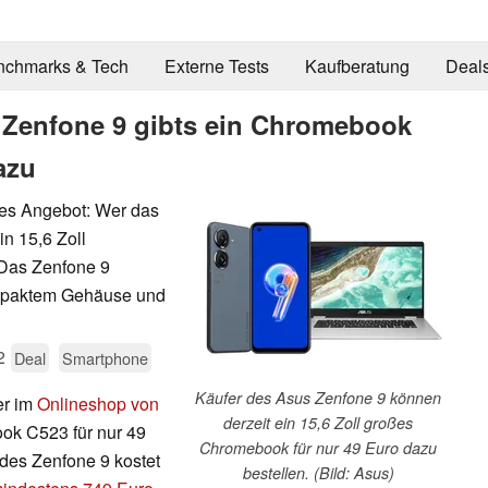
nchmarks & Tech
Externe Tests
Kaufberatung
Deal
 Zenfone 9 gibts ein Chromebook
azu
tes Angebot: Wer das
in 15,6 Zoll
 Das Zenfone 9
ompaktem Gehäuse und
2
Deal
Smartphone
Käufer des Asus Zenfone 9 können
er im
Onlineshop von
derzeit ein 15,6 Zoll großes
ok C523 für nur 49
Chromebook für nur 49 Euro dazu
des Zenfone 9 kostet
bestellen. (Bild: Asus)