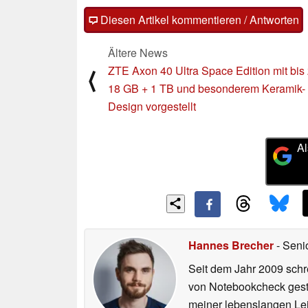
Diesen Artikel kommentieren / Antworten
Ältere News
ZTE Axon 40 Ultra Space Edition mit bis
⟨
18 GB + 1 TB und besonderem Keramik-
Design vorgestellt
Al
Hannes Brecher
- Seni
Seit dem Jahr 2009 schre
von Notebookcheck gest
meiner lebenslangen Lei