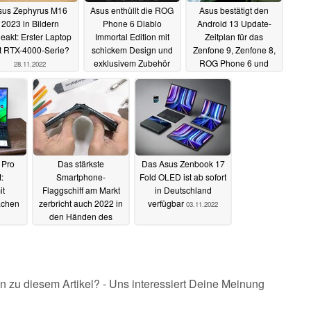
sus Zephyrus M16
Asus enthüllt die ROG
Asus bestätigt den
2023 in Bildern
Phone 6 Diablo
Android 13 Update-
eakt: Erster Laptop
Immortal Edition mit
Zeitplan für das
t RTX-4000-Serie?
schickem Design und
Zenfone 9, Zenfone 8,
exklusivem Zubehör
ROG Phone 6 und
28.11.2022
ROG Phone 5
17.11.2022
14.11.2022
 Pro
Das stärkste
Das Asus Zenbook 17
:
Smartphone-
Fold OLED ist ab sofort
it
Flaggschiff am Markt
in Deutschland
ächen
zerbricht auch 2022 in
verfügbar
03.11.2022
den Händen des
Durability-Testers
10.11.2022
n zu diesem Artikel? - Uns interessiert Deine Meinung