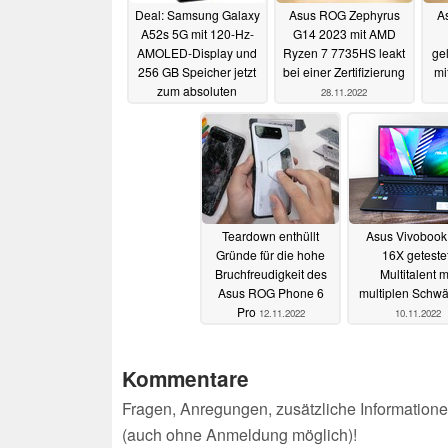
Deal: Samsung Galaxy
Asus ROG Zephyrus
A
A52s 5G mit 120-Hz-
G14 2023 mit AMD
AMOLED-Display und
Ryzen 7 7735HS leakt
gel
256 GB Speicher jetzt
bei einer Zertifizierung
mi
zum absoluten
28.11.2022
Tiefstpreis bei Otto
30.11.2022
Teardown enthüllt
Asus Vivobook
Gründe für die hohe
16X getestet
Bruchfreudigkeit des
Multitalent m
Asus ROG Phone 6
multiplen Schw
Pro
12.11.2022
10.11.2022
Kommentare
Fragen, Anregungen, zusätzliche Informatione
(auch ohne Anmeldung möglich)!