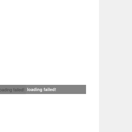
loading failed!
loading failed!