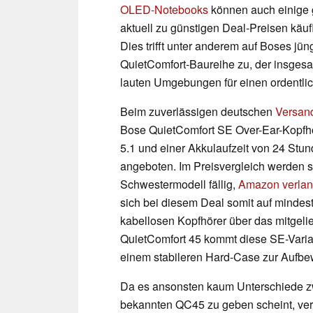
OLED-Notebooks
können auch einige 
aktuell zu günstigen Deal-Preisen käu
Dies trifft unter anderem auf Boses jün
QuietComfort-Baureihe zu, der insgesam
lauten Umgebungen für einen ordentli
Beim zuverlässigen deutschen
Versand
Bose QuietComfort SE Over-Ear-Kopfhö
5.1 und einer Akkulaufzeit von 24 Stun
angeboten. Im Preisvergleich werden s
Schwestermodell fällig,
Amazon verlang
sich bei diesem Deal somit auf minde
kabellosen Kopfhörer über das mitgeli
QuietComfort 45 kommt diese SE-Varian
einem stabileren Hard-Case zur Aufbe
Da es ansonsten kaum Unterschiede z
bekannten QC45 zu geben scheint, verw