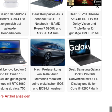
Design der AirPods
Deal: Kompaktes Asus
Deal: 65 Zoll Hisense
 Redmi Buds 4 Lite
Zenbook 13 OLED-
A6G 4K HDR TV mit
zeigen sich auf
Notebook mit AMD
Dolby Vision und
geleakten
Ryzen 7 5800U und
Triple-Tuner für
Renderbildern
16GB RAM zum
günstige 499 Euro bei
Tiefpreis bei Media
Amazon
21.11.2022
18.11.2022
Markt
20.11.2022
l: Lenovo Legion 5
Nach Preissenkung
Deal: Samsung Galaxy
und HP Omen 16
von Tesla: Auch
Book 2 Pro 360
uell die günstigsten
Mercedes reduziert
Convertible mit OLED-
tops mit RTX-3060-
seine elektrischen EQE
Display und flottem
istung ab circa 750
und EQS-Limousinen
Core i7-1260P dank
Euro
in China um bis zu
sattem Rabatt zum
17.11.2022
re Artikel anzeigen
32.000 Euro
Bestpreis bestellbar
17.11.2022
15.11.2022