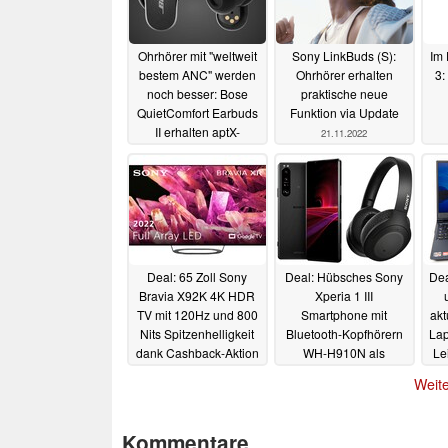
Ohrhörer mit "weltweit
Sony LinkBuds (S):
Im 
bestem ANC" werden
Ohrhörer erhalten
3:
noch besser: Bose
praktische neue
QuietComfort Earbuds
Funktion via Update
II erhalten aptX-
21.11.2022
Unterstützung
21.11.2022
Deal: 65 Zoll Sony
Deal: Hübsches Sony
Dea
Bravia X92K 4K HDR
Xperia 1 III
TV mit 120Hz und 800
Smartphone mit
akt
Nits Spitzenhelligkeit
Bluetooth-Kopfhörern
Lap
dank Cashback-Aktion
WH-H910N als
Le
mit 27% Rabatt
kostenlose Zugabe
Weite
erhältlich
zum Spitzenpreis bei
17.11.2022
Media Markt
17.11.2022
Kommentare