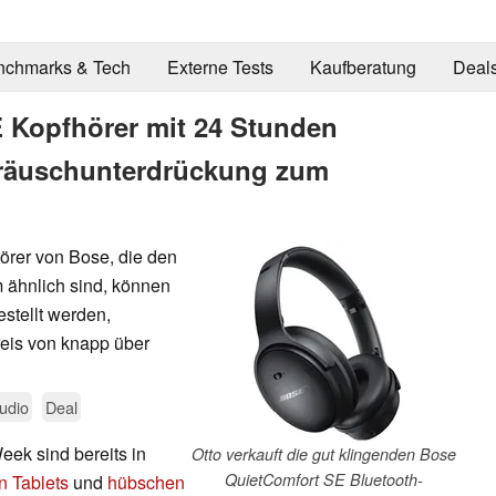
nchmarks & Tech
Externe Tests
Kaufberatung
Deal
 Kopfhörer mit 24 Stunden
Geräuschunterdrückung zum
örer von Bose, die den
 ähnlich sind, können
stellt werden,
eis von knapp über
udio
Deal
eek sind bereits in
Otto verkauft die gut klingenden Bose
QuietComfort SE Bluetooth-
n Tablets
und
hübschen