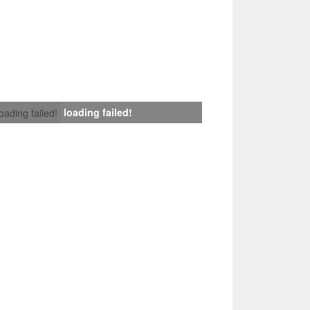
loading failed!
loading failed!