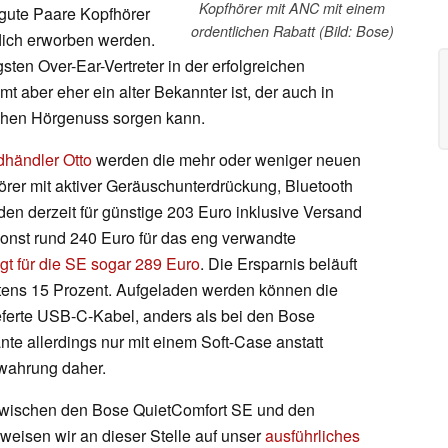
Kopfhörer mit ANC mit einem
gute Paare Kopfhörer
ordentlichen Rabatt (Bild: Bose)
flich erworben werden.
gsten Over-Ear-Vertreter in der erfolgreichen
t aber eher ein alter Bekannter ist, der auch in
chen Hörgenuss sorgen kann.
händler Otto
werden die mehr oder weniger neuen
rer mit aktiver Geräuschunterdrückung, Bluetooth
den derzeit für günstige 203 Euro inklusive Versand
onst rund 240 Euro für das eng verwandte
t für die SE sogar 289 Euro
. Die Ersparnis beläuft
stens 15 Prozent. Aufgeladen werden können die
eferte USB-C-Kabel, anders als bei den Bose
te allerdings nur mit einem Soft-Case anstatt
wahrung daher.
wischen den Bose QuietComfort SE und den
eisen wir an dieser Stelle auf unser
ausführliches