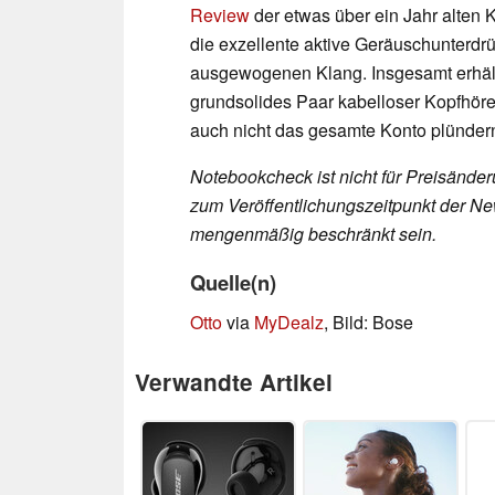
Review
der etwas über ein Jahr alten 
die exzellente aktive Geräuschunterd
ausgewogenen Klang. Insgesamt erhält
grundsolides Paar kabelloser Kopfhöre
auch nicht das gesamte Konto plünder
Notebookcheck ist nicht für Preisände
zum Veröffentlichungszeitpunkt der New
mengenmäßig beschränkt sein.
Quelle(n)
Otto
via
MyDealz
, Bild: Bose
Verwandte Artikel