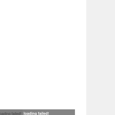
loading failed!
loading failed!