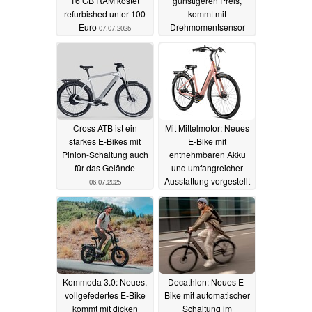
16 GB RAM kostet
günstigeren Preis,
refurbished unter 100
kommt mit
Euro
Drehmomentsensor
07.07.2025
und zwei
Gepäckträgern
06.07.2025
Cross ATB ist ein
Mit Mittelmotor: Neues
starkes E-Bikes mit
E-Bike mit
Pinion-Schaltung auch
entnehmbaren Akku
für das Gelände
und umfangreicher
Ausstattung vorgestellt
06.07.2025
05.07.2025
Kommoda 3.0: Neues,
Decathlon: Neues E-
vollgefedertes E-Bike
Bike mit automatischer
kommt mit dicken
Schaltung im