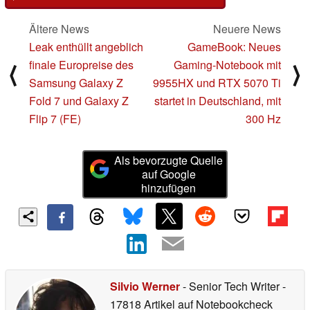
Ältere News
Neuere News
Leak enthüllt angeblich
GameBook: Neues
finale Europreise des
Gaming-Notebook mit
⟨
⟩
Samsung Galaxy Z
9955HX und RTX 5070 Ti
Fold 7 und Galaxy Z
startet in Deutschland, mit
Flip 7 (FE)
300 Hz
Als bevorzugte Quelle
auf Google
hinzufügen
Silvio Werner
- Senior Tech Writer
-
17818 Artikel auf Notebookcheck