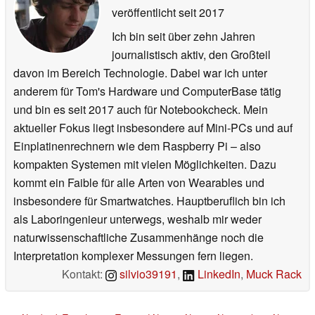
veröffentlicht
seit 2017
Ich bin seit über zehn Jahren
journalistisch aktiv, den Großteil
davon im Bereich Technologie. Dabei war ich unter
anderem für Tom's Hardware und ComputerBase tätig
und bin es seit 2017 auch für Notebookcheck. Mein
aktueller Fokus liegt insbesondere auf Mini-PCs und auf
Einplatinenrechnern wie dem Raspberry Pi – also
kompakten Systemen mit vielen Möglichkeiten. Dazu
kommt ein Faible für alle Arten von Wearables und
insbesondere für Smartwatches. Hauptberuflich bin ich
als Laboringenieur unterwegs, weshalb mir weder
naturwissenschaftliche Zusammenhänge noch die
Interpretation komplexer Messungen fern liegen.
Kontakt:
silvio39191
,
LinkedIn
,
Muck Rack