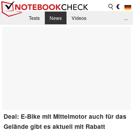
Tests
News
Videos
...
Benchmarks & Tech
Externe Tests
Kaufberatung
Deals
Suche
Jobs
Forum
Deal: E-Bike mit Mittelmotor auch für das
Gelände gibt es aktuell mit Rabatt