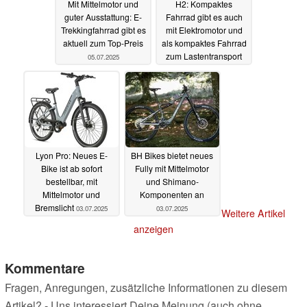
Mit Mittelmotor und
H2: Kompaktes
guter Ausstattung: E-
Fahrrad gibt es auch
Trekkingfahrrad gibt es
mit Elektromotor und
aktuell zum Top-Preis
als kompaktes Fahrrad
zum Lastentransport
05.07.2025
04.07.2025
Lyon Pro: Neues E-
BH Bikes bietet neues
Bike ist ab sofort
Fully mit Mittelmotor
bestellbar, mit
und Shimano-
Mittelmotor und
Komponenten an
Bremslicht
03.07.2025
03.07.2025
Weitere Artikel
anzeigen
Kommentare
Fragen, Anregungen, zusätzliche Informationen zu diesem
Artikel? - Uns interessiert Deine Meinung (auch ohne