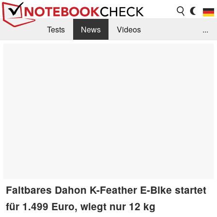
Tests
News
Videos
...
Benchmarks & Tech
Externe Tests
Kaufberatung
Deals
Suche
Jobs
Forum
Faltbares Dahon K-Feather E-Bike startet
für 1.499 Euro, wiegt nur 12 kg