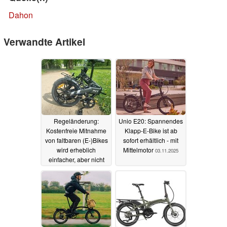
Dahon
Verwandte Artikel
Regeländerung:
Unio E20: Spannendes
Kostenfreie Mitnahme
Klapp-E-Bike ist ab
von faltbaren (E-)Bikes
sofort erhältlich - mit
wird erheblich
Mittelmotor
03.11.2025
einfacher, aber nicht
überall
07.12.2025