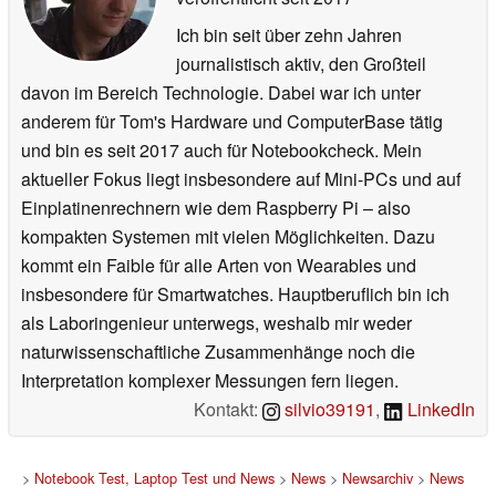
Ich bin seit über zehn Jahren
journalistisch aktiv, den Großteil
davon im Bereich Technologie. Dabei war ich unter
anderem für Tom's Hardware und ComputerBase tätig
und bin es seit 2017 auch für Notebookcheck. Mein
aktueller Fokus liegt insbesondere auf Mini-PCs und auf
Einplatinenrechnern wie dem Raspberry Pi – also
kompakten Systemen mit vielen Möglichkeiten. Dazu
kommt ein Faible für alle Arten von Wearables und
insbesondere für Smartwatches. Hauptberuflich bin ich
als Laboringenieur unterwegs, weshalb mir weder
naturwissenschaftliche Zusammenhänge noch die
Interpretation komplexer Messungen fern liegen.
Kontakt:
silvio39191
,
LinkedIn
>
Notebook Test, Laptop Test und News
>
News
>
Newsarchiv
>
News