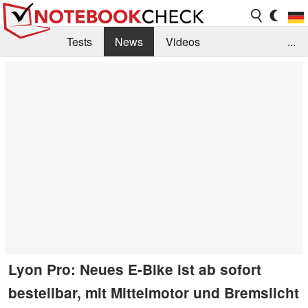
Tests
News
Videos
...
Benchmarks & Tech
Externe Tests
Kaufberatung
Deals
Suche
Jobs
Forum
Lyon Pro: Neues E-Bike ist ab sofort
bestellbar, mit Mittelmotor und Bremslicht