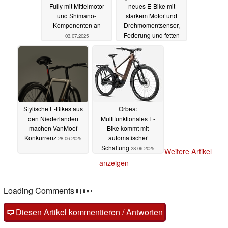
Fully mit Mittelmotor
neues E-Bike mit
und Shimano-
starkem Motor und
Komponenten an
Drehmomentsensor,
Federung und fetten
03.07.2025
Reifen
29.06.2025
Stylische E-Bikes aus
Orbea:
den Niederlanden
Multifunktionales E-
machen VanMoof
Bike kommt mit
Konkurrenz
automatischer
28.06.2025
Schaltung
28.06.2025
Weitere Artikel
anzeigen
Loading Comments
Diesen Artikel kommentieren / Antworten