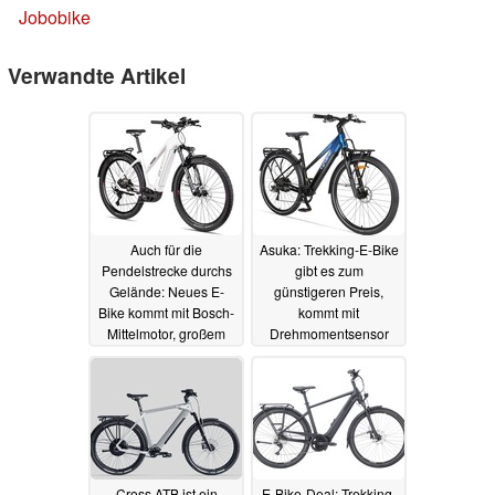
Jobobike
Verwandte Artikel
Auch für die
Asuka: Trekking-E-Bike
Pendelstrecke durchs
gibt es zum
Gelände: Neues E-
günstigeren Preis,
Bike kommt mit Bosch-
kommt mit
Mittelmotor, großem
Drehmomentsensor
Akku und Farbdisplay
und zwei
Gepäckträgern
07.07.2025
06.07.2025
Cross ATB ist ein
E-Bike-Deal: Trekking-