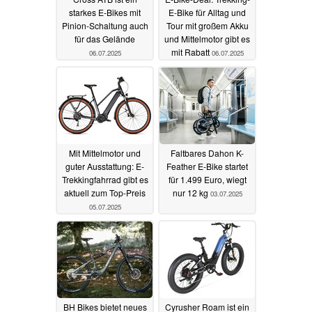
starkes E-Bikes mit
E-Bike für Alltag und
Pinion-Schaltung auch
Tour mit großem Akku
für das Gelände
und Mittelmotor gibt es
mit Rabatt
06.07.2025
06.07.2025
Mit Mittelmotor und
Faltbares Dahon K-
guter Ausstattung: E-
Feather E-Bike startet
Trekkingfahrrad gibt es
für 1.499 Euro, wiegt
aktuell zum Top-Preis
nur 12 kg
03.07.2025
05.07.2025
BH Bikes bietet neues
Cyrusher Roam ist ein