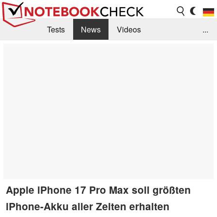
Tests
News
Videos
...
Benchmarks & Tech
Externe Tests
Kaufberatung
Deals
Suche
Jobs
Forum
Apple iPhone 17 Pro Max soll größten
iPhone-Akku aller Zeiten erhalten