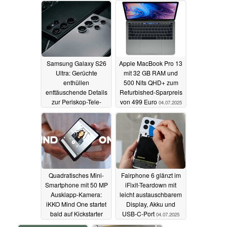
Samsung Galaxy S26
Apple MacBook Pro 13
Ultra: Gerüchte
mit 32 GB RAM und
enthüllen
500 Nits QHD+ zum
enttäuschende Details
Refurbished-Sparpreis
zur Periskop-Tele-
von 499 Euro
04.07.2025
Kamera
04.07.2025
Quadratisches Mini-
Fairphone 6 glänzt im
Smartphone mit 50 MP
iFixit-Teardown mit
Ausklapp-Kamera:
leicht austauschbarem
iKKO Mind One startet
Display, Akku und
bald auf Kickstarter
USB-C-Port
04.07.2025
04.07.2025