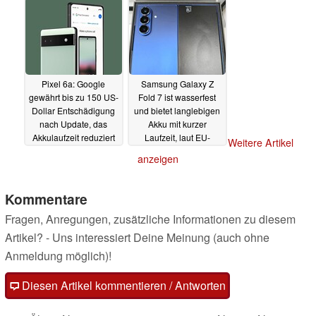
Pixel 6a: Google
Samsung Galaxy Z
gewährt bis zu 150 US-
Fold 7 ist wasserfest
Dollar Entschädigung
und bietet langlebigen
nach Update, das
Akku mit kurzer
Akkulaufzeit reduziert
Laufzeit, laut EU-
Weitere Artikel
Energielabel
03.07.2025
03.07.2025
anzeigen
Kommentare
Fragen, Anregungen, zusätzliche Informationen zu diesem
Artikel? - Uns interessiert Deine Meinung (auch ohne
Anmeldung möglich)!
Diesen Artikel kommentieren / Antworten