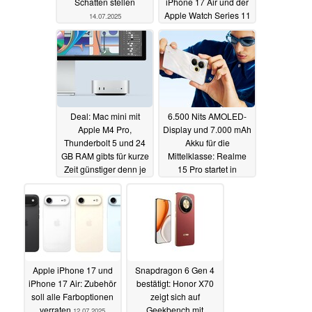
Schatten stellen
iPhone 17 Air und der
Apple Watch Series 11
14.07.2025
14.07.2025
Deal: Mac mini mit
6.500 Nits AMOLED-
Apple M4 Pro,
Display und 7.000 mAh
Thunderbolt 5 und 24
Akku für die
GB RAM gibts für kurze
Mittelklasse: Realme
Zeit günstiger denn je
15 Pro startet in
wenigen Tagen
14.07.2025
14.07.2025
Apple iPhone 17 und
Snapdragon 6 Gen 4
iPhone 17 Air: Zubehör
bestätigt: Honor X70
soll alle Farboptionen
zeigt sich auf
verraten
Geekbench mit
12.07.2025