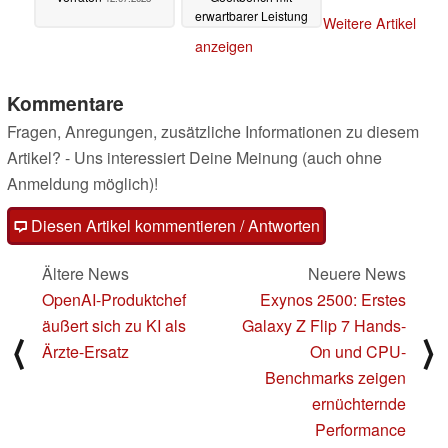
erwartbarer Leistung
Weitere Artikel
11.07.2025
anzeigen
Kommentare
Fragen, Anregungen, zusätzliche Informationen zu diesem
Artikel? - Uns interessiert Deine Meinung (auch ohne
Anmeldung möglich)!
Diesen Artikel kommentieren / Antworten
Ältere News
Neuere News
OpenAI-Produktchef
Exynos 2500: Erstes
äußert sich zu KI als
Galaxy Z Flip 7 Hands-
⟨
⟩
Ärzte-Ersatz
On und CPU-
Benchmarks zeigen
ernüchternde
Performance