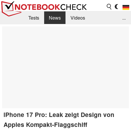
Tests
News
Videos
...
Benchmarks & Tech
Externe Tests
Kaufberatung
Deals
Suche
Jobs
Forum
iPhone 17 Pro: Leak zeigt Design von
Apples Kompakt-Flaggschiff