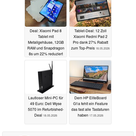
Deal: Xiaomi Pad 8
Tablet-Deal: 12 Zoll
Tablet mit
Xiaomi Redmi Pad 2
Metallgehäuse, 12GB
Pro dank 27% Rabatt
RAM und Snapdragon
zum Top-Preis
18.05.2026
8s um 22% reduziert
19.05.2026
Lautloser Mini-PC für
Dem HP EliteBoard
49 Euro: Dell Wyse
G1a fehlt ein Feature
5070 im Refurbished-
das fast alle Tastaturen
Deal
haben
18.05.2026
17.05.2026