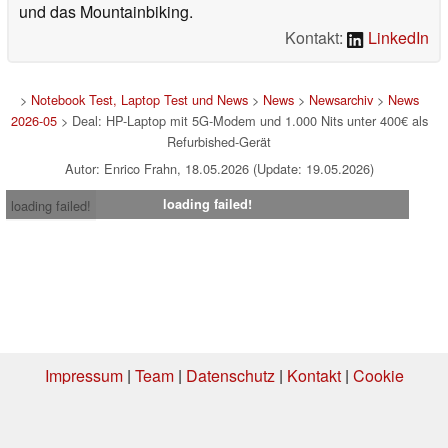
und das Mountainbiking.
Kontakt:
LinkedIn
>
Notebook Test, Laptop Test und News
>
News
>
Newsarchiv
>
News
2026-05
> Deal: HP-Laptop mit 5G-Modem und 1.000 Nits unter 400€ als
Refurbished-Gerät
Autor: Enrico Frahn, 18.05.2026 (Update: 19.05.2026)
loading failed!
loading failed!
Impressum
|
Team
|
Datenschutz
|
Kontakt
|
Cookie
Einstellungen
| 01.08.2026 18:25
* Beim Kauf über einen Affiliate-Link kann Notebookcheck eine Vergütung
erhalten. Vielen Dank für Ihre Unterstützung!.