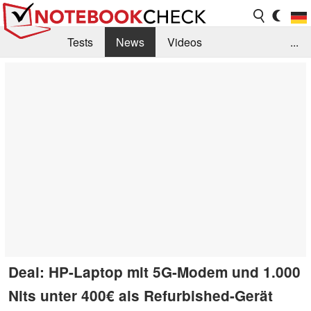
Tests
News
Videos
...
Benchmarks & Tech
Externe Tests
Kaufberatung
Deals
Suche
Jobs
Forum
Deal: HP-Laptop mit 5G-Modem und 1.000
Nits unter 400€ als Refurbished-Gerät