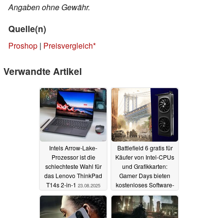
Angaben ohne Gewähr.
Quelle(n)
Proshop
|
Preisvergleich
Verwandte Artikel
Intels Arrow-Lake-
Battlefield 6 gratis für
Prozessor ist die
Käufer von Intel-CPUs
schlechteste Wahl für
und Grafikkarten:
das Lenovo ThinkPad
Gamer Days bieten
T14s 2-in-1
kostenloses Software-
23.08.2025
Bundle
19.08.2025