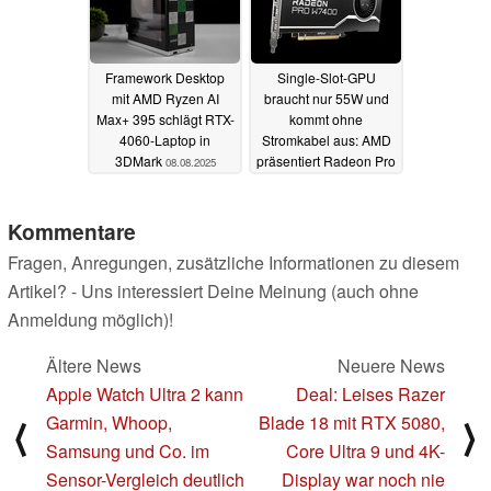
Framework Desktop
Single-Slot-GPU
mit AMD Ryzen AI
braucht nur 55W und
Max+ 395 schlägt RTX-
kommt ohne
4060-Laptop in
Stromkabel aus: AMD
3DMark
präsentiert Radeon Pro
08.08.2025
W7400
07.08.2025
Kommentare
Fragen, Anregungen, zusätzliche Informationen zu diesem
Artikel? - Uns interessiert Deine Meinung (auch ohne
Anmeldung möglich)!
Ältere News
Neuere News
Apple Watch Ultra 2 kann
Deal: Leises Razer
Garmin, Whoop,
Blade 18 mit RTX 5080,
⟨
⟩
Samsung und Co. im
Core Ultra 9 und 4K-
Sensor-Vergleich deutlich
Display war noch nie