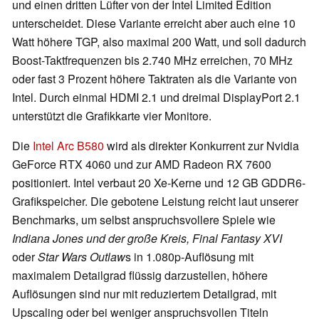
und einen dritten Lüfter von der Intel Limited Edition
unterscheidet. Diese Variante erreicht aber auch eine 10
Watt höhere TGP, also maximal 200 Watt, und soll dadurch
Boost-Taktfrequenzen bis 2.740 MHz erreichen, 70 MHz
oder fast 3 Prozent höhere Taktraten als die Variante von
Intel. Durch einmal HDMI 2.1 und dreimal DisplayPort 2.1
unterstützt die Grafikkarte vier Monitore.
Die
Intel Arc B580
wird als direkter Konkurrent zur Nvidia
GeForce RTX 4060 und zur AMD Radeon RX 7600
positioniert. Intel verbaut 20 Xe-Kerne und 12 GB GDDR6-
Grafikspeicher. Die gebotene Leistung reicht laut unserer
Benchmarks, um selbst anspruchsvollere Spiele wie
Indiana Jones und der große Kreis, Final Fantasy XVI
oder
Star Wars Outlaw
s in 1.080p-Auflösung mit
maximalem Detailgrad flüssig darzustellen, höhere
Auflösungen sind nur mit reduziertem Detailgrad, mit
Upscaling oder bei weniger anspruchsvollen Titeln