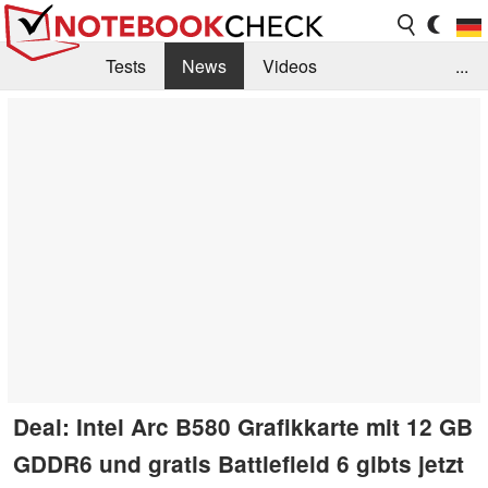
Tests
News
Videos
...
Benchmarks & Tech
Externe Tests
Kaufberatung
Deals
Suche
Jobs
Forum
Deal: Intel Arc B580 Grafikkarte mit 12 GB
GDDR6 und gratis Battlefield 6 gibts jetzt