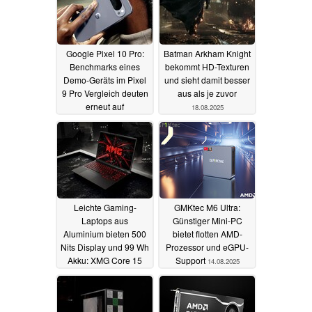
Google Pixel 10 Pro:
Batman Arkham Knight
Benchmarks eines
bekommt HD-Texturen
Demo-Geräts im Pixel
und sieht damit besser
9 Pro Vergleich deuten
aus als je zuvor
erneut auf
18.08.2025
enttäuschende
Performance
19.08.2025
Leichte Gaming-
GMKtec M6 Ultra:
Laptops aus
Günstiger Mini-PC
Aluminium bieten 500
bietet flotten AMD-
Nits Display und 99 Wh
Prozessor und eGPU-
Akku: XMG Core 15
Support
14.08.2025
und Core 16 starten mit
Rabatt
14.08.2025