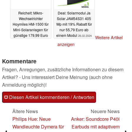
Reichelt: Mikro-
Deal: Solarmodul Ja
Wechselrichter
Solar JAM54S31 405
Hoymiles HM-1500 für
Wp mit 19% Rabatt für
Mini-Solaranlagen für
nur 55,79 Euro ab
günstige 179,99 Euro
einem Modul
26.02.2024
Weitere Artikel
dank sattem Rabatt
anzeigen
26.02.2024
Kommentare
Fragen, Anregungen, zusätzliche Informationen zu diesem
Artikel? - Uns interessiert Deine Meinung (auch ohne
Anmeldung möglich)!
Diesen Artikel kommentieren / Antworten
Ältere News
Neuere News
Philips Hue: Neue
Anker: Soundcore P40i
Wandleuchte Dymera für
Earbuds mit adaptivem