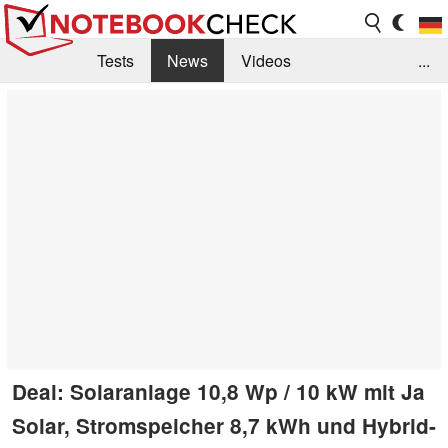
Tests
News
Videos
...
Benchmarks & Tech
Externe Tests
Kaufberatung
Deals
Suche
Jobs
Forum
Deal: Solaranlage 10,8 Wp / 10 kW mit Ja
Solar, Stromspeicher 8,7 kWh und Hybrid-