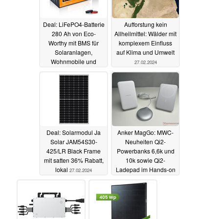
Deal: LiFePO4-Batterie
Aufforstung kein
280 Ah von Eco-
Allheilmittel: Wälder mit
Worthy mit BMS für
komplexem Einfluss
Solaranlagen,
auf Klima und Umwelt
Wohnmobile und
27.02.2024
Camping 13%
reduziert
28.02.2024
Deal: Solarmodul Ja
Anker MagGo: MWC-
Solar JAM54S30-
Neuheiten Qi2-
425/LR Black Frame
Powerbanks 6,6k und
mit satten 36% Rabatt,
10k sowie Qi2-
lokal
Ladepad im Hands-on
27.02.2024
27.02.2024