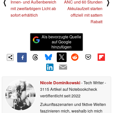
⟨
⟩
Innen- und Außenbereich
ANC und 60 Stunden
mit zweifarbigem Licht ab
Akkulaufzeit starten
sofort erhältlich
offiziell mit sattem
Rabatt
Als bevorzugte Quelle
auf Google
hinzufügen
Nicole Dominikowski
- Tech Writer
-
3115 Artikel auf Notebookcheck
veröffentlicht
seit 2022
Zukunftsszenarien und fiktive Welten
faszinieren mich, weshalb ich mich