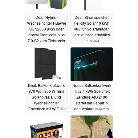
Deal: Hybrid-
Deal: Stromspeicher
Wechselrichter Huawei
Felicity Solar 10 kWh
SUN2000 8 kW oder
48V für Solaranlagen
Kostal Plenticore plus
jetzt günstig erhältlich
7.0 G2 zum Tiefstpreis
01.03.2024
ab 1.099 Euro
01.03.2024
Deal: Balkonkraftwerk
Neues Balkonkraftwerk
870 Wp / 800 W Trina
mit 2,4 kWh Speicher:
Solar bifazial und
Zendure AIO 2400
Wechselrichter
startet mit Rabatt in
Envertech mit WiFi für
den Verkauf
29.02.2024
günstige 299 Euro
29.02.2024