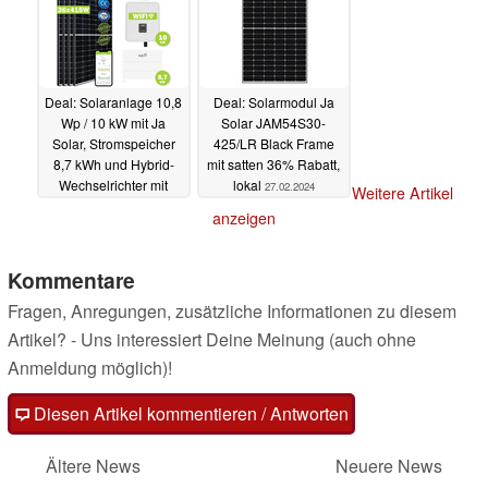
Deal: Solaranlage 10,8
Deal: Solarmodul Ja
Wp / 10 kW mit Ja
Solar JAM54S30-
Solar, Stromspeicher
425/LR Black Frame
8,7 kWh und Hybrid-
mit satten 36% Rabatt,
Wechselrichter mit
lokal
27.02.2024
Weitere Artikel
31% Rabatt für
anzeigen
günstige 5.809 Euro
27.02.2024
Kommentare
Fragen, Anregungen, zusätzliche Informationen zu diesem
Artikel? - Uns interessiert Deine Meinung (auch ohne
Anmeldung möglich)!
Diesen Artikel kommentieren / Antworten
Ältere News
Neuere News