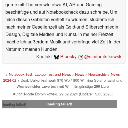
gerne mit Themen wie etwa AI, AR und Gaming
beschäftige und auf Notebookcheck dazu schreibe. Um
mich diesen Gebieten vertieft zu widmen, studierte ich
nach meiner Gesellenzeit als Gold-und Silberschmiedin
Design, Digitale Medien und Kunst. In meiner Freizeit
mache ich außerdem Musik und verbringe viel Zeit in der
Natur mit meinen Hunden.
Kontakt:
Bluesky
,
@nicdominikowski
>
Notebook Test, Laptop Test und News
>
News
>
Newsarchiv
>
News
2024-02
> Deal: Balkonkraftwerk 870 Wp / 800 W Trina Solar bifazial und
Wechselrichter Envertech mit WiFi für günstige 299 Euro
Autor: Nicole Dominikowski, 29.02.2024 (Update: 5.05.2025)
loading failed!
loading failed!