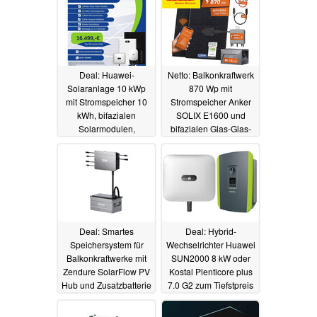
Deal: Huawei-
Netto: Balkonkraftwerk
Solaranlage 10 kWp
870 Wp mit
mit Stromspeicher 10
Stromspeicher Anker
kWh, bifazialen
SOLIX E1600 und
Solarmodulen,
bifazialen Glas-Glas-
Wallbox, Montage und
Modulen von Ja Solar
Anmeldung ab 16.499
jetzt mit Gutscheincode
Euro dank 15% Rabatt
03.03.2024
03.03.2024
Deal: Smartes
Deal: Hybrid-
Speichersystem für
Wechselrichter Huawei
Balkonkraftwerke mit
SUN2000 8 kW oder
Zendure SolarFlow PV
Kostal Plenticore plus
Hub und Zusatzbatterie
7.0 G2 zum Tiefstpreis
960 Wh zum
ab 1.099 Euro
01.03.2024
Aktionspreis mit 19%