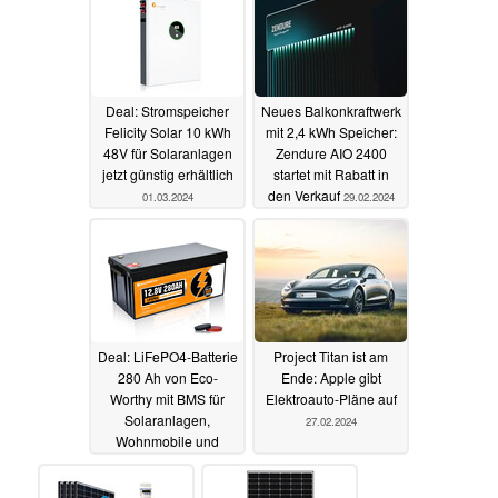
Rabatt
02.03.2024
Deal: Stromspeicher
Neues Balkonkraftwerk
Felicity Solar 10 kWh
mit 2,4 kWh Speicher:
48V für Solaranlagen
Zendure AIO 2400
jetzt günstig erhältlich
startet mit Rabatt in
den Verkauf
01.03.2024
29.02.2024
Deal: LiFePO4-Batterie
Project Titan ist am
280 Ah von Eco-
Ende: Apple gibt
Worthy mit BMS für
Elektroauto-Pläne auf
Solaranlagen,
27.02.2024
Wohnmobile und
Camping 13%
reduziert
28.02.2024