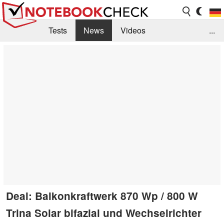
Tests
News
Videos
...
Benchmarks & Tech
Externe Tests
Kaufberatung
Deals
Suche
Jobs
Forum
Deal: Balkonkraftwerk 870 Wp / 800 W
Trina Solar bifazial und Wechselrichter