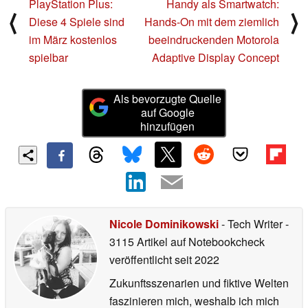
PlayStation Plus:
Handy als Smartwatch:
⟨
⟩
Diese 4 Spiele sind
Hands-On mit dem ziemlich
im März kostenlos
beeindruckenden Motorola
spielbar
Adaptive Display Concept
Als bevorzugte Quelle
auf Google
hinzufügen
Nicole Dominikowski
- Tech Writer
-
3115 Artikel auf Notebookcheck
veröffentlicht
seit 2022
Zukunftsszenarien und fiktive Welten
faszinieren mich, weshalb ich mich