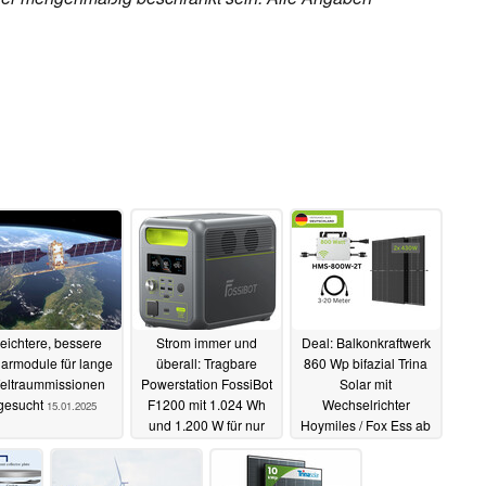
eichtere, bessere
Strom immer und
Deal: Balkonkraftwerk
armodule für lange
überall: Tragbare
860 Wp bifazial Trina
eltraummissionen
Powerstation FossiBot
Solar mit
gesucht
F1200 mit 1.024 Wh
Wechselrichter
15.01.2025
und 1.200 W für nur
Hoymiles / Fox Ess ab
384 Euro im Angebot
170 Euro, nur kurze
(Ad)
Zeit
13.01.2025
08.01.2025