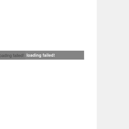
loading failed!
loading failed!