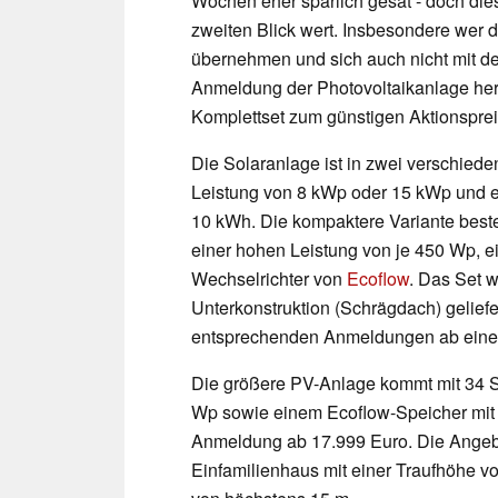
Wochen eher spärlich gesät - doch dies
zweiten Blick wert. Insbesondere wer d
übernehmen und sich auch nicht mit de
Anmeldung der Photovoltaikanlage he
Komplettset zum günstigen Aktionsprei
Die Solaranlage ist in zwei verschiede
Leistung von 8 kWp oder 15 kWp und e
10 kWh. Die kompaktere Variante bes
einer hohen Leistung von je 450 Wp, e
Wechselrichter von
Ecoflow
. Das Set w
Unterkonstruktion (Schrägdach) geliefe
entsprechenden Anmeldungen ab einem
Die größere PV-Anlage kommt mit 34 So
Wp sowie einem Ecoflow-Speicher mit 
Anmeldung ab 17.999 Euro. Die Angebo
Einfamilienhaus mit einer Traufhöhe 