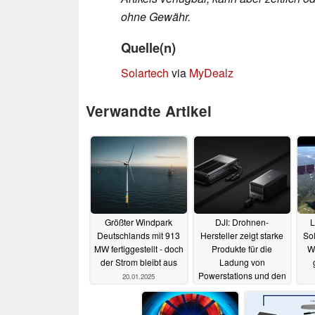
ohne Gewähr.
Quelle(n)
Solartech
via
MyDealz
Verwandte Artikel
Größter Windpark
DJI: Drohnen-
L
Deutschlands mit 913
Hersteller zeigt starke
Sol
MW fertiggestellt - doch
Produkte für die
W
der Strom bleibt aus
Ladung von
Powerstations und den
20.01.2025
Gebrauch unterwegs
16.01.2025