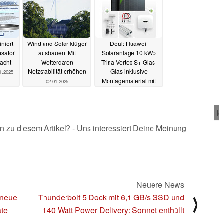
niert
Wind und Solar klüger
Deal: Huawei-
sator
ausbauen: Mit
Solaranlage 10 kWp
Nacht
Wetterdaten
Trina Vertex S+ Glas-
Netzstabilität erhöhen
Glas inklusive
1.2025
Montagematerial mit
02.01.2025
28% Rabatt
23.12.2024
n zu diesem Artikel? - Uns interessiert Deine Meinung
Neuere News
 neue
Thunderbolt 5 Dock mit 6,1 GB/s SSD und
⟩
ate
140 Watt Power Delivery: Sonnet enthüllt