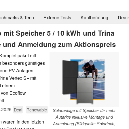
nchmarks & Tech
Externe Tests
Kaufberatung
Deal
p mit Speicher 5 / 10 kWh und Trina
ge und Anmeldung zum Aktionspreis
 Komplettpaket mit
n besonders günstiges
dene PV-Anlagen.
rina Vertex S+ mit
d einem
r von Ecoflow
it.
.2025
Deal
Renewable
Solaranlage mit Speicher für mehr
Autarkie inklusive Montage und
n waren in den letzten
Anmeldung (Bildquelle: Solartech,