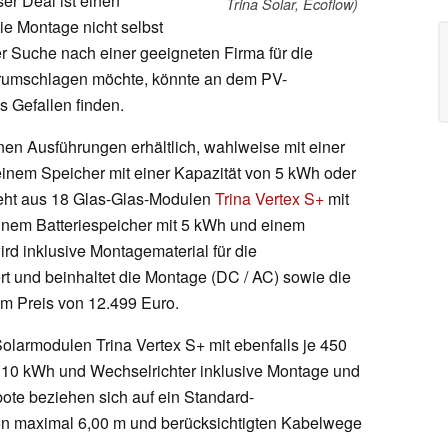
er Deal ist einen
Trina Solar, Ecoflow)
ie Montage nicht selbst
r Suche nach einer geeigneten Firma für die
rumschlagen möchte, könnte an dem PV-
s Gefallen finden.
nen Ausführungen erhältlich, wahlweise mit einer
inem Speicher mit einer Kapazität von 5 kWh oder
teht aus 18 Glas-Glas-Modulen
Trina Vertex S+
mit
inem Batteriespeicher mit 5 kWh und einem
ird inklusive Montagematerial für die
rt und beinhaltet die Montage (DC / AC) sowie die
 Preis von 12.499 Euro.
larmodulen Trina Vertex S+ mit ebenfalls je 450
10 kWh und Wechselrichter inklusive Montage und
te beziehen sich auf ein Standard-
von maximal 6,00 m und berücksichtigten Kabelwege