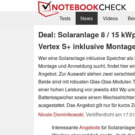
Tests
News
Videos
Be
Deal: Solaranlage 8 / 15 kW
Vertex S+ inklusive Monta
Wer eine Solaranlage inklusive Speicher als
Montage und Anmeldung sucht, findet hier ei
Angebot. Zur Auswahl stehen zwei verschie
Beide sind mit robusten Glas-Glas-Modulen T
einer hohen Leistung von jeweils 450 Wp un
Batteriespeicher sowie einem Wechselrichte
ausgestattet. Das Angebot gilt nur für kurze Ze
Nicole Dominikowski
,
Veröffentlicht am
17.01
Interessante
Angebote
für Solaranlage