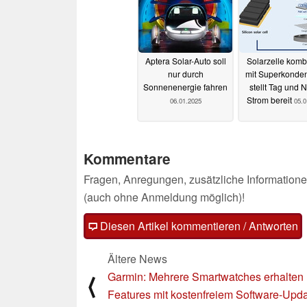
Aptera Solar-Auto soll
Solarzelle kombi
nur durch
mit Superkonden
Sonnenenergie fahren
stellt Tag und 
Strom bereit
06.01.2025
05.0
Kommentare
Fragen, Anregungen, zusätzliche Informatione
(auch ohne Anmeldung möglich)!
Diesen Artikel kommentieren / Antworten
Ältere News
Garmin: Mehrere Smartwatches erhalten
⟨
Features mit kostenfreiem Software-Upd