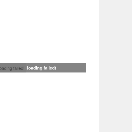
loading failed!
loading failed!