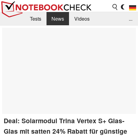
Tests
News
Videos
...
Benchmarks & Tech
Externe Tests
Kaufberatung
Deals
Suche
Jobs
Forum
Deal: Solarmodul Trina Vertex S+ Glas-
Glas mit satten 24% Rabatt für günstige