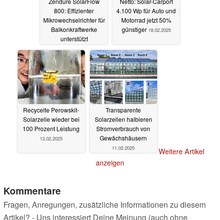
Zendure SolarFlow
Netto: Solar-Carport
800: Effizienter
4.100 Wp für Auto und
Mikrowechselrichter für
Motorrad jetzt 50%
Balkonkraftwerke
günstiger
18.02.2025
unterstützt
bidirektionales AC-
Laden
19.02.2025
Recycelte Perowskit-
Transparente
Solarzelle wieder bei
Solarzellen halbieren
100 Prozent Leistung
Stromverbrauch von
Gewächshäusern
13.02.2025
11.02.2025
Weitere Artikel
anzeigen
Kommentare
Fragen, Anregungen, zusätzliche Informationen zu diesem
Artikel? - Uns interessiert Deine Meinung (auch ohne