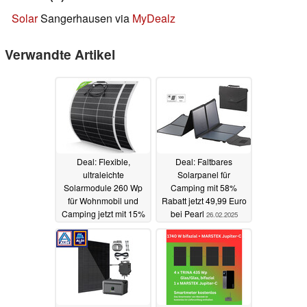
Solar
Sangerhausen via
MyDealz
Verwandte Artikel
Deal: Flexible,
Deal: Faltbares
ultraleichte
Solarpanel für
Solarmodule 260 Wp
Camping mit 58%
für Wohnmobil und
Rabatt jetzt 49,99 Euro
Camping jetzt mit 15%
bei Pearl
26.02.2025
Rabatt,
versandkostenfrei
02.03.2025