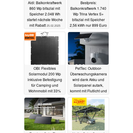
Aldi: Balkonkraftwerk
Bestpreis:
860 Wp bifazial mit
Balkonkraftwerk 1.740
Speicher 2.048 Wh
Wp Trina Vertex S+
startet nächste Woche
bifazial mit Speicher
mit Rabatt
2,56 kWh nur 899 Euro
25.02.2025
20.02.2025
OBI: Flexibles
PetTec: Outdoor-
Solarmodul 200 Wp
Überwachungskamera
inklusive Befestigung
wird dank Akku und
für Camping und
Solarpanel autark,
Wohnmobil mit 33%
kommt mit Flutlicht und
Rabatt
Sirene
19.02.2025
19.02.2025