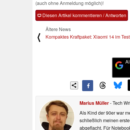
(auch ohne Anmeldung möglich)!
Diesen Artikel kommentieren / Antworten
Ältere News
⟨
Kompaktes Kraftpaket: Xiaomi 14 im Test
Al
Marius Müller
- Tech Wr
Als Kind der 90er war m
schließlich meinen erst
abgeflacht. Für Noteboo