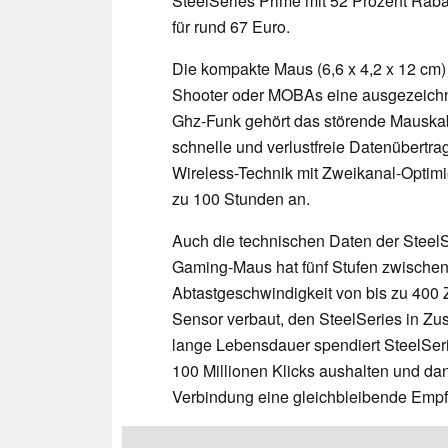
SteelSeries Prime mit 52 Prozent Raba
für rund 67 Euro.
Die kompakte Maus (6,6 x 4,2 x 12 cm) 
Shooter oder MOBAs eine ausgezeichne
Ghz-Funk gehört das störende Mauskab
schnelle und verlustfreie Datenübertr
Wireless-Technik mit Zweikanal-Optimier
zu 100 Stunden an.
Auch die technischen Daten der Steel
Gaming-Maus hat fünf Stufen zwischen
Abtastgeschwindigkeit von bis zu 400 Zo
Sensor verbaut, den SteelSeries in Zus
lange Lebensdauer spendiert SteelSer
100 Millionen Klicks aushalten und da
Verbindung eine gleichbleibende Empfi