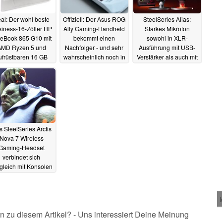
al: Der wohl beste
Offiziell: Der Asus ROG
SteelSeries Alias:
iness-16-Zöller HP
Ally Gaming-Handheld
Starkes Mikrofon
teBook 865 G10 mit
bekommt einen
sowohl in XLR-
AMD Ryzen 5 und
Nachfolger - und sehr
Ausführung mit USB-
ufrüstbaren 16 GB
wahrscheinlich noch in
Verstärker als auch mit
AM zum Bestpreis
diesem Jahr
USB erhältlich
26.01.2024
07.10.2023
27.01.2024
 SteelSeries Arctis
Nova 7 Wireless
Gaming-Headset
verbindet sich
tgleich mit Konsolen
und Smartphones
23.08.2022
n zu diesem Artikel? - Uns interessiert Deine Meinung