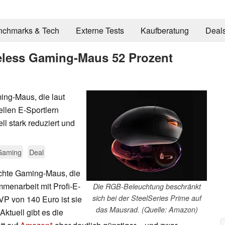
nchmarks & Tech
Externe Tests
Kaufberatung
Deal
reless Gaming-Maus 52 Prozent
ing-Maus, die laut
ellen E-Sportlern
ll stark reduziert und
Gaming
Deal
echte Gaming-Maus, die
mmenarbeit mit Profi-E-
Die RGB-Beleuchtung beschränkt
sich bei der SteelSeries Prime auf
UVP von 140 Euro ist sie
das Mausrad. (Quelle: Amazon)
Aktuell gibt es die