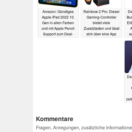
Amazon: Günstiges
Rainbow 2 Pro: Dieser
De
Apple iPad 2022 10.
Gaming-Controller
Bus
Gen in allen Farben
bietet viele
Eli
und mit Apple Pencil
Zusatztasten und lässt
Support zum Deal-
sich über eine App
a
Preis
einfach konfigurieren
R
28.01.2024
27.01.2024
Das
zei
Kommentare
Fragen, Anregungen, zusätzliche Informatione