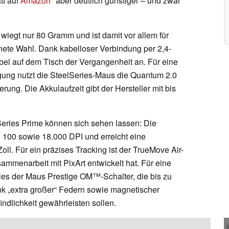
tt auf
Amazon
aber deutlich günstiger – und zwar
wiegt nur 80 Gramm und ist damit vor allem für
te Wahl. Dank kabelloser Verbindung per 2,4-
el auf dem Tisch der Vergangenheit an. Für eine
agung nutzt die SteelSeries-Maus die Quantum 2.0
ung. Die Akkulaufzeit gibt der Hersteller mit bis
Series Prime können sich sehen lassen: Die
 100 sowie 18.000 DPI und erreicht eine
ll. Für ein präzises Tracking ist der TrueMove Air-
ammenarbeit mit PixArt entwickelt hat. Für eine
ies der Maus Prestige OM™-Schalter, die bis zu
nk „extra großer“ Federn sowie magnetischer
ndlichkeit gewährleisten sollen.