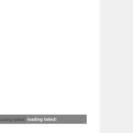
loading failed!
loading failed!