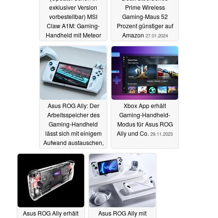
exklusiver Version
Prime Wireless
vorbestellbar) MSI
Gaming-Maus 52
Claw A1M: Gaming-
Prozent günstiger auf
Handheld mit Meteor
Amazon
27.01.2024
Lake und Thunderbolt
mit (fast) allen Details
gelistet
30.01.2024
Asus ROG Ally: Der
Xbox App erhält
Arbeitsspeicher des
Gaming-Handheld-
Gaming-Handheld
Modus für Asus ROG
lässt sich mit einigem
Ally und Co.
29.11.2023
Aufwand austauschen,
Performancegewinne
denkbar
03.12.2023
Asus ROG Ally erhält
Asus ROG Ally mit