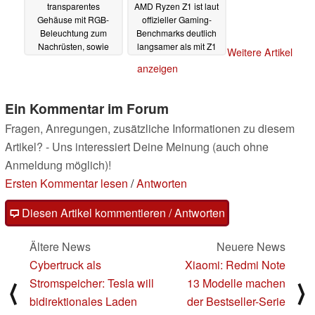
transparentes
AMD Ryzen Z1 ist laut
Gehäuse mit RGB-
offizieller Gaming-
Beleuchtung zum
Benchmarks deutlich
Nachrüsten, sowie
langsamer als mit Z1
Weitere Artikel
vielseitiges ModCase
Extreme
02.10.2023
anzeigen
27.10.2023
Ein Kommentar im Forum
Fragen, Anregungen, zusätzliche Informationen zu diesem
Artikel? - Uns interessiert Deine Meinung (auch ohne
Anmeldung möglich)!
Ersten Kommentar lesen
/
Antworten
Diesen Artikel kommentieren / Antworten
Ältere News
Neuere News
Cybertruck als
Xiaomi: Redmi Note
Stromspeicher: Tesla will
13 Modelle machen
⟨
⟩
bidirektionales Laden
der Bestseller-Serie