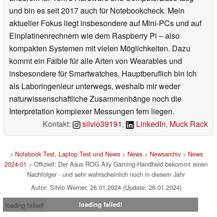
und bin es seit 2017 auch für Notebookcheck. Mein
aktueller Fokus liegt insbesondere auf Mini-PCs und auf
Einplatinenrechnern wie dem Raspberry Pi – also
kompakten Systemen mit vielen Möglichkeiten. Dazu
kommt ein Faible für alle Arten von Wearables und
insbesondere für Smartwatches. Hauptberuflich bin ich
als Laboringenieur unterwegs, weshalb mir weder
naturwissenschaftliche Zusammenhänge noch die
Interpretation komplexer Messungen fern liegen.
Kontakt:
silvio39191
,
LinkedIn
,
Muck Rack
>
Notebook Test, Laptop Test und News
>
News
>
Newsarchiv
>
News
2024-01
> Offiziell: Der Asus ROG Ally Gaming-Handheld bekommt einen
Nachfolger - und sehr wahrscheinlich noch in diesem Jahr
Autor: Silvio Werner, 26.01.2024 (Update: 26.01.2024)
loading failed!
loading failed!