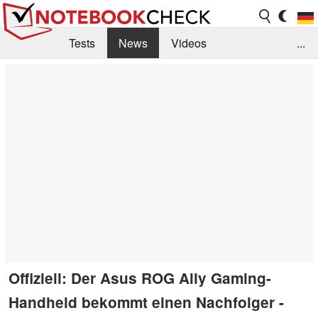
Tests
News
Videos
...
Benchmarks & Tech
Externe Tests
Kaufberatung
Deals
Suche
Jobs
Forum
Offiziell: Der Asus ROG Ally Gaming-
Handheld bekommt einen Nachfolger -