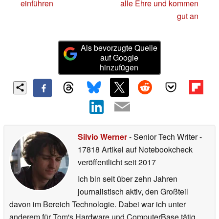
einführen
alle Ehre und kommen
gut an
Als bevorzugte Quelle
auf Google
hinzufügen
Silvio Werner
- Senior Tech Writer
-
17818 Artikel auf Notebookcheck
veröffentlicht
seit 2017
Ich bin seit über zehn Jahren
journalistisch aktiv, den Großteil
davon im Bereich Technologie. Dabei war ich unter
anderem für Tom's Hardware und ComputerBase tätig