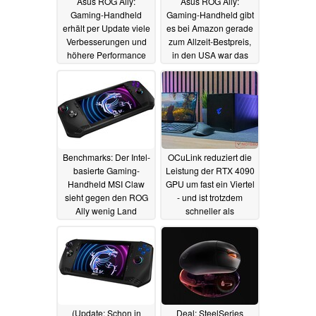
Asus ROG Ally:
Asus ROG Ally:
Gaming-Handheld
Gaming-Handheld gibt
erhält per Update viele
es bei Amazon gerade
Verbesserungen und
zum Allzeit-Bestpreis,
höhere Performance
in den USA war das
dank AFMF
Modell günstiger als
25.04.2024
Nintendo Switch OLED
01.04.2024
Benchmarks: Der Intel-
OCuLink reduziert die
basierte Gaming-
Leistung der RTX 4090
Handheld MSI Claw
GPU um fast ein Viertel
sieht gegen den ROG
- und ist trotzdem
Ally wenig Land
schneller als
Thunderbolt 3 und
18.02.2024
USB4
01.02.2024
(Update: Schon in
Deal: SteelSeries