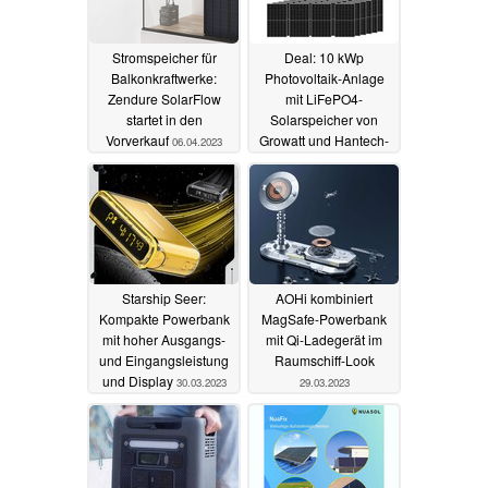
Stromspeicher für
Deal: 10 kWp
Balkonkraftwerke:
Photovoltaik-Anlage
Zendure SolarFlow
mit LiFePO4-
startet in den
Solarspeicher von
Vorverkauf
Growatt und Hantech-
06.04.2023
Solarmodulen für
günstige 9.999
31.03.2023
Starship Seer:
AOHi kombiniert
Kompakte Powerbank
MagSafe-Powerbank
mit hoher Ausgangs-
mit Qi-Ladegerät im
und Eingangsleistung
Raumschiff-Look
und Display
30.03.2023
29.03.2023