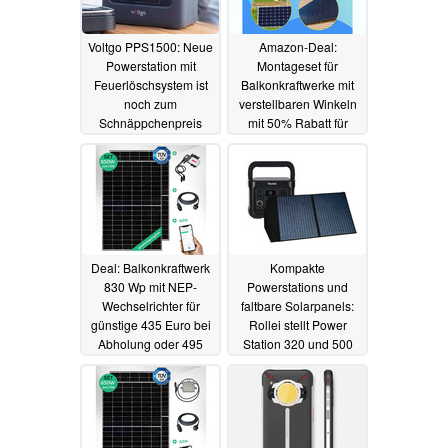
Voltgo PPS1500: Neue
Amazon-Deal:
Powerstation mit
Montageset für
Feuerlöschsystem ist
Balkonkraftwerke mit
noch zum
verstellbaren Winkeln
Schnäppchenpreis
mit 50% Rabatt für
vorbestellbar
günstige 25 Euro
29.03.2023
28.03.2023
Deal: Balkonkraftwerk
Kompakte
830 Wp mit NEP-
Powerstations und
Wechselrichter für
faltbare Solarpanels:
günstige 435 Euro bei
Rollei stellt Power
Abholung oder 495
Station 320 und 500
Euro mit Versand
sowie Zubehör vor
28.03.2023
27.03.2023