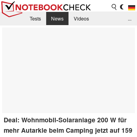
Tests
News
Videos
...
Benchmarks & Tech
Externe Tests
Kaufberatung
Deals
Suche
Jobs
Forum
Deal: Wohnmobil-Solaranlage 200 W für
mehr Autarkie beim Camping jetzt auf 159