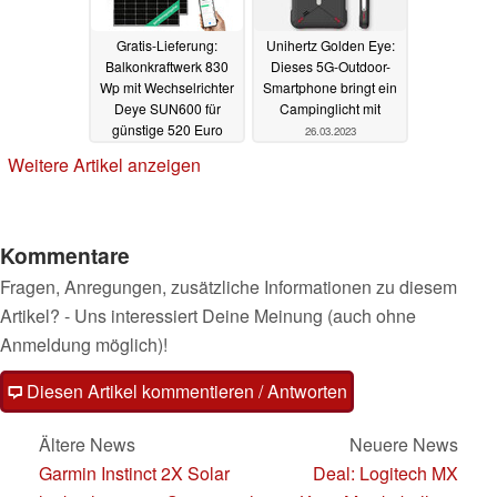
Gratis-Lieferung:
Unihertz Golden Eye:
Balkonkraftwerk 830
Dieses 5G-Outdoor-
Wp mit Wechselrichter
Smartphone bringt ein
Deye SUN600 für
Campinglicht mit
günstige 520 Euro
26.03.2023
27.03.2023
Weitere Artikel anzeigen
Kommentare
Fragen, Anregungen, zusätzliche Informationen zu diesem
Artikel? - Uns interessiert Deine Meinung (auch ohne
Anmeldung möglich)!
Diesen Artikel kommentieren / Antworten
Ältere News
Neuere News
Garmin Instinct 2X Solar
Deal: Logitech MX