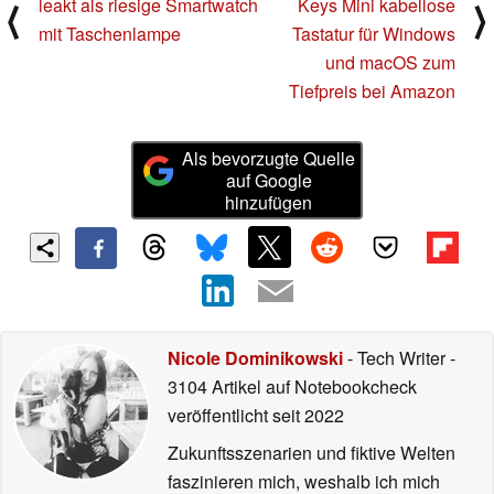
leakt als riesige Smartwatch
Keys Mini kabellose
⟨
⟩
mit Taschenlampe
Tastatur für Windows
und macOS zum
Tiefpreis bei Amazon
Als bevorzugte Quelle
auf Google
hinzufügen
Nicole Dominikowski
- Tech Writer
-
3104 Artikel auf Notebookcheck
veröffentlicht
seit 2022
Zukunftsszenarien und fiktive Welten
faszinieren mich, weshalb ich mich