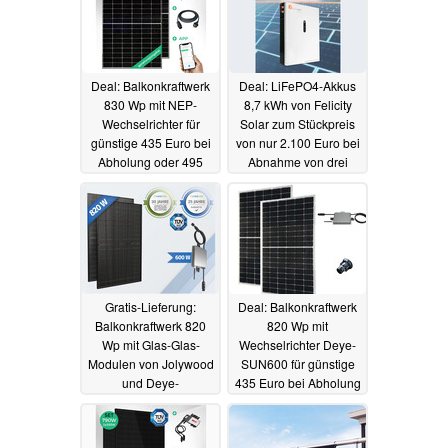
Deal: Balkonkraftwerk
Deal: LiFePO4-Akkus
830 Wp mit NEP-
8,7 kWh von Felicity
Wechselrichter für
Solar zum Stückpreis
günstige 435 Euro bei
von nur 2.100 Euro bei
Abholung oder 495
Abnahme von drei
Euro mit Versand
Stück
27.03.2023
28.03.2023
Gratis-Lieferung:
Deal: Balkonkraftwerk
Balkonkraftwerk 820
820 Wp mit
Wp mit Glas-Glas-
Wechselrichter Deye-
Modulen von Jolywood
SUN600 für günstige
und Deye-
435 Euro bei Abholung
Wechselrichter für 569
25.03.2023
Euro
26.03.2023