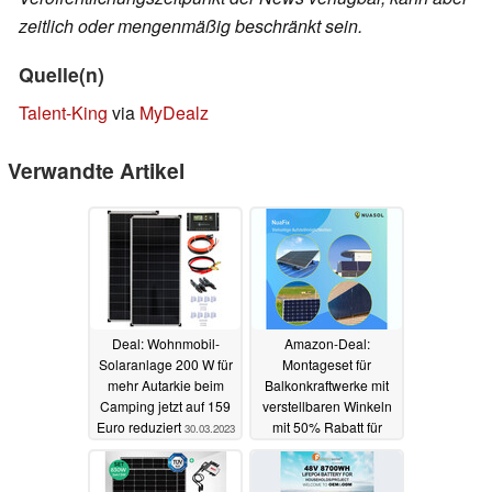
zeitlich oder mengenmäßig beschränkt sein.
Quelle(n)
Talent-King
via
MyDealz
Verwandte Artikel
Deal: Wohnmobil-
Amazon-Deal:
Solaranlage 200 W für
Montageset für
mehr Autarkie beim
Balkonkraftwerke mit
Camping jetzt auf 159
verstellbaren Winkeln
Euro reduziert
mit 50% Rabatt für
30.03.2023
günstige 25 Euro
28.03.2023