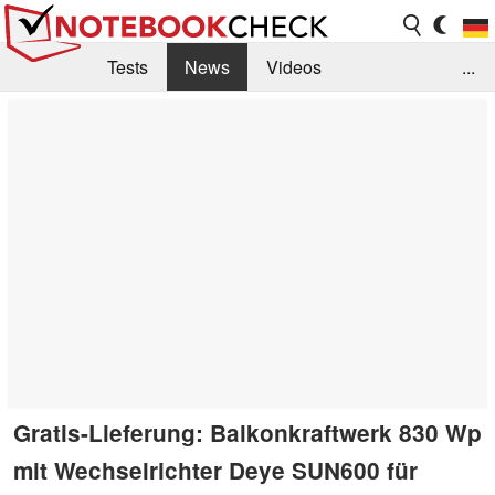
Tests
News
Videos
...
Benchmarks & Tech
Externe Tests
Kaufberatung
Deals
Suche
Jobs
Forum
Gratis-Lieferung: Balkonkraftwerk 830 Wp
mit Wechselrichter Deye SUN600 für