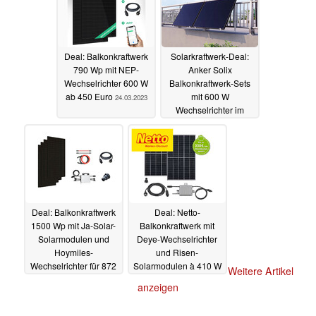
Deal: Balkonkraftwerk
Solarkraftwerk-Deal:
790 Wp mit NEP-
Anker Solix
Wechselrichter 600 W
Balkonkraftwerk-Sets
ab 450 Euro
mit 600 W
24.03.2023
Wechselrichter im
Angebot
24.03.2023
Deal: Balkonkraftwerk
Deal: Netto-
1500 Wp mit Ja-Solar-
Balkonkraftwerk mit
Solarmodulen und
Deye-Wechselrichter
Hoymiles-
und Risen-
Wechselrichter für 872
Solarmodulen à 410 W
Weitere Artikel
Euro günstig erhältlich
inklusive Lieferung für
anzeigen
493 Euro günstig
24.03.2023
erhältlich
24.03.2023