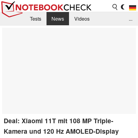
Tests
News
Videos
...
Benchmarks & Tech
Externe Tests
Kaufberatung
Deals
Suche
Jobs
Forum
Deal: Xiaomi 11T mit 108 MP Triple-
Kamera und 120 Hz AMOLED-Display