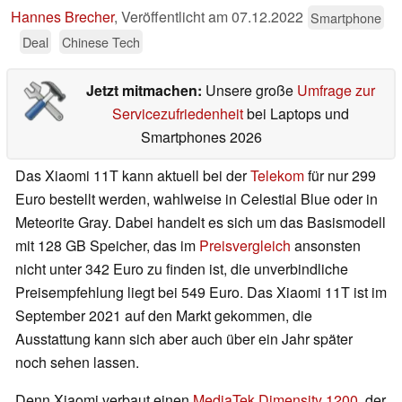
Hannes Brecher
,
Veröffentlicht am
07.12.2022
Smartphone
Deal
Chinese Tech
Jetzt mitmachen:
Unsere große
Umfrage zur
Servicezufriedenheit
bei Laptops und
Smartphones 2026
Das Xiaomi 11T kann aktuell bei der
Telekom
für nur 299
Euro bestellt werden, wahlweise in Celestial Blue oder in
Meteorite Gray. Dabei handelt es sich um das Basismodell
mit 128 GB Speicher, das im
Preisvergleich
ansonsten
nicht unter 342 Euro zu finden ist, die unverbindliche
Preisempfehlung liegt bei 549 Euro. Das Xiaomi 11T ist im
September 2021 auf den Markt gekommen, die
Ausstattung kann sich aber auch über ein Jahr später
noch sehen lassen.
Denn Xiaomi verbaut einen
MediaTek Dimensity 1200
, der