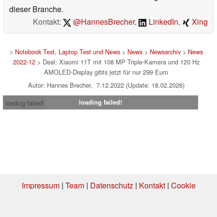
dieser Branche.
Kontakt:
@HannesBrecher
,
LinkedIn
,
Xing
>
Notebook Test, Laptop Test und News
>
News
>
Newsarchiv
>
News
2022-12
> Deal: Xiaomi 11T mit 108 MP Triple-Kamera und 120 Hz
AMOLED-Display gibts jetzt für nur 299 Euro
Autor: Hannes Brecher, 7.12.2022 (Update: 18.02.2026)
loading failed!
loading failed!
Impressum
|
Team
|
Datenschutz
|
Kontakt
|
Cookie
Einstellungen
| 05.08.2026 08:48
* Beim Kauf über einen Affiliate-Link kann Notebookcheck eine Vergütung