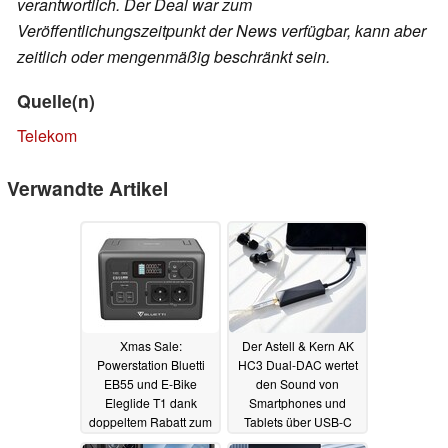
verantwortlich. Der Deal war zum
Veröffentlichungszeitpunkt der News verfügbar, kann aber
zeitlich oder mengenmäßig beschränkt sein.
Quelle(n)
Telekom
Verwandte Artikel
Xmas Sale:
Der Astell & Kern AK
Powerstation Bluetti
HC3 Dual-DAC wertet
EB55 und E-Bike
den Sound von
Eleglide T1 dank
Smartphones und
doppeltem Rabatt zum
Tablets über USB-C
Schnäppchenpreis
auf
07.12.2022