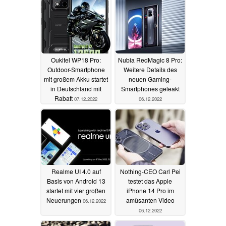
(Ad)
08.12.2022
Oukitel WP18 Pro:
Nubia RedMagic 8 Pro:
Outdoor-Smartphone
Weitere Details des
mit großem Akku startet
neuen Gaming-
in Deutschland mit
Smartphones geleakt
Rabatt
07.12.2022
06.12.2022
Realme UI 4.0 auf
Nothing-CEO Carl Pei
Basis von Android 13
testet das Apple
startet mit vier großen
iPhone 14 Pro im
Neuerungen
amüsanten Video
06.12.2022
06.12.2022