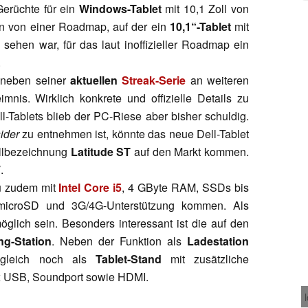
Gerüchte für ein
Windows-Tablet
mit 10,1 Zoll von
len von einer Roadmap, auf der ein
10,1“-Tablet
mit
sehen war, für das laut inoffizieller Roadmap ein
.
, neben seiner
aktuellen
Streak-Serie
an weiteren
imnis. Wirklich konkrete und offizielle Details zu
-Tablets blieb der PC-Riese aber bisher schuldig.
ider
zu entnehmen ist, könnte das neue Dell-Tablet
llbezeichnung
Latitude ST
auf den Markt kommen.
7
.
ju zudem mit
Intel Core i5
, 4 GByte RAM, SSDs bis
icroSD und 3G/4G-Unterstützung kommen. Als
öglich sein. Besonders interessant ist die auf den
ng-Station
. Neben der Funktion als
Ladestation
h gleich noch als
Tablet-Stand
mit zusätzliche
x USB, Soundport sowie HDMI.