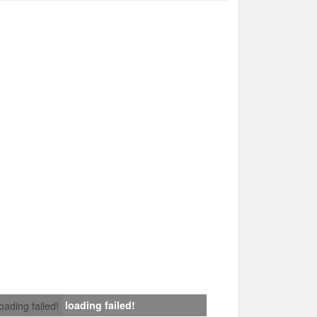
loading failed!
loading failed!