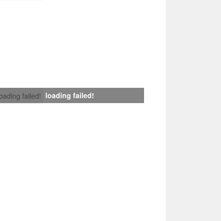
loading failed!
loading failed!