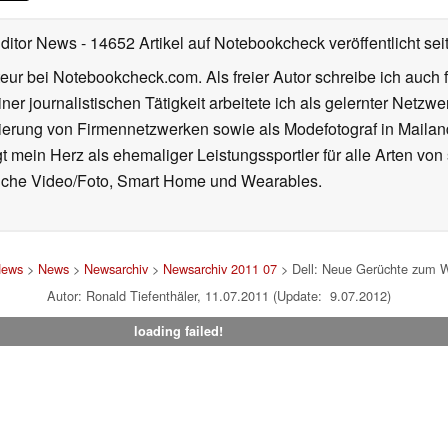
Editor News
- 14652 Artikel auf Notebookcheck veröffentlicht
sei
eur bei Notebookcheck.com. Als freier Autor schreibe ich auch 
ner journalistischen Tätigkeit arbeitete ich als gelernter Netzw
ierung von Firmennetzwerken sowie als Modefotograf in Mailan
 mein Herz als ehemaliger Leistungssportler für alle Arten von
reiche Video/Foto, Smart Home und Wearables.
News
>
News
>
Newsarchiv
>
Newsarchiv 2011 07
> Dell: Neue Gerüchte zum Wi
Autor: Ronald Tiefenthäler, 11.07.2011 (Update: 9.07.2012)
loading failed!