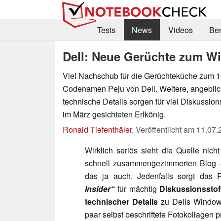
Tests
News
Videos
Be
Dell: Neue Gerüchte zum Wi
Viel Nachschub für die Gerüchteküche zum 10
Codenamen Peju von Dell. Weitere, angeblic
technische Details sorgen für viel Diskussions
im März gesichteten Erlkönig.
Ronald Tiefenthäler
,
Veröffentlicht am
11.07.
Wirklich seriös sieht die Quelle nic
schnell zusammengezimmerten Blog – a
das ja auch. Jedenfalls sorgt das 
Insider“
für mächtig
Diskussionsstof
technischer Details
zu Dells Window
paar selbst beschriftete Fotokollagen pr