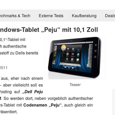
nchmarks & Tech
Externe Tests
Kaufberatung
Deal
ndows-Tablet „Peju“ mit 10,1 Zoll
,1“-Tablet mit
h authentische
stoff zu Dells bereits
2011
ht aus, eher nach einem
ber vielleicht soll es
Teaser
Posting auf
„Dell Peju
f
. So werden dort, neben vorgeblich authentischer
s-Tablet mit
Codenamen „Peju“
, auch gleich ein
äsentiert.