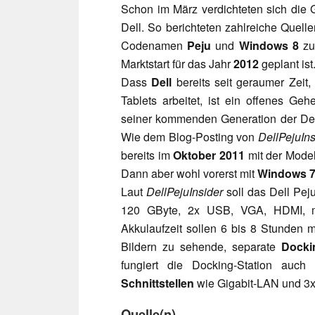
Schon im März verdichteten sich die 
Dell. So berichteten zahlreiche Quel
Codenamen
Peju
und
Windows 8
zu 
Marktstart für das Jahr
2012
geplant ist
Dass
Dell
bereits seit geraumer Zeit
Tablets arbeitet, ist ein offenes Gehe
seiner kommenden Generation der Dell
Wie dem Blog-Posting von
DellPejuIns
bereits im
Oktober 2011
mit der Mode
Dann aber wohl vorerst mit
Windows 
Laut
DellPejuInsider
soll das Dell Pe
120 GByte, 2x USB, VGA, HDMI, m
Akkulaufzeit sollen 6 bis 8 Stunden m
Bildern zu sehende, separate
Docki
fungiert die Docking-Station auc
Schnittstellen
wie Gigabit-LAN und 3
Quelle(n)