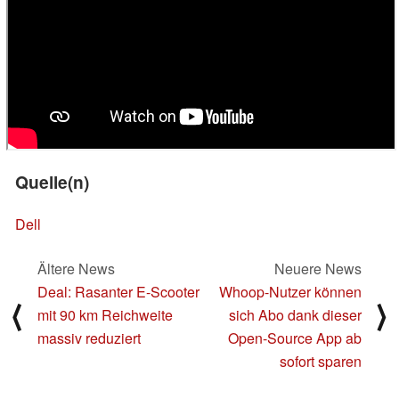
Quelle(n)
Dell
Ältere News
Neuere News
Deal: Rasanter E-Scooter
Whoop-Nutzer können
⟨
⟩
mit 90 km Reichweite
sich Abo dank dieser
massiv reduziert
Open-Source App ab
sofort sparen