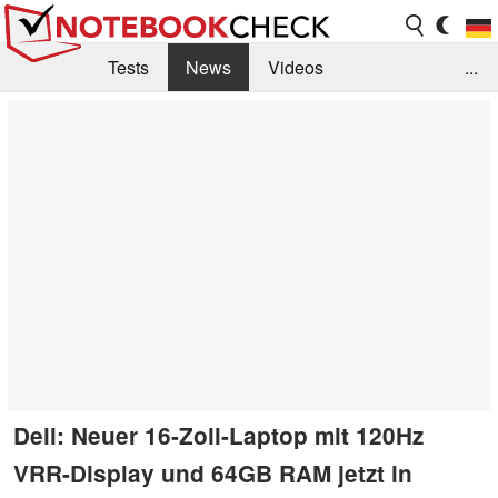
Tests
News
Videos
...
Benchmarks & Tech
Externe Tests
Kaufberatung
Deals
Suche
Jobs
Forum
Dell: Neuer 16-Zoll-Laptop mit 120Hz
VRR-Display und 64GB RAM jetzt in