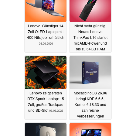
Lenovo: Günstiger 14
Nicht mehr günstig:
Zoll OLED-Laptop mit
Neues Lenovo
400 Nits jetzt erhältlich
ThinkPad L16 startet
mit AMD-Power und
04.06.2026
bis zu 64GB RAM
03.06.2026
Lenovo zeigt ersten
MocaccinoOS 26.06
RTX-Spark-Laptop: 15
bringt KDE 6.6.5,
Zoll, großes Trackpad
Kernel 6.18.33 und
und SD-Slot
zahlreiche
03.06.2026
Verbesserungen
03.06.2026