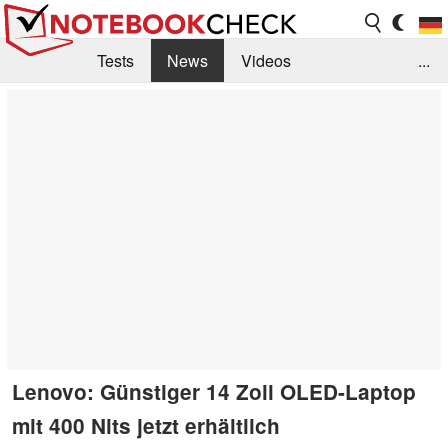
Tests
News
Videos
...
Benchmarks & Tech
Externe Tests
Kaufberatung
Deals
Suche
Jobs
Forum
Lenovo: Günstiger 14 Zoll OLED-Laptop
mit 400 Nits jetzt erhältlich