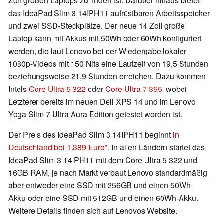
Zoll großen Laptops zu finden ist. Darüber hinaus bietet
das IdeaPad Slim 3 14IPH11 aufrüstbaren Arbeitsspeicher
und zwei SSD-Steckplätze. Der neue 14 Zoll große
Laptop kann mit Akkus mit 50Wh oder 60Wh konfiguriert
werden, die laut Lenovo bei der Wiedergabe lokaler
1080p-Videos mit 150 Nits eine Laufzeit von 19,5 Stunden
beziehungsweise 21,9 Stunden erreichen. Dazu kommen
Intels
Core Ultra 5 322
oder
Core Ultra 7 355
, wobei
Letzterer bereits im neuen Dell XPS 14 und im Lenovo
Yoga Slim 7 Ultra Aura Edition getestet worden ist.
Der Preis des IdeaPad Slim 3 14IPH11 beginnt
in
Deutschland bei 1.389 Euro
. In allen Ländern startet das
IdeaPad Slim 3 14IPH11 mit dem Core Ultra 5 322 und
16GB RAM, je nach Markt verbaut Lenovo standardmäßig
aber entweder eine SSD mit 256GB und einen 50Wh-
Akku oder eine SSD mit 512GB und einen 60Wh-Akku.
Weitere Details finden sich auf Lenovos Website.