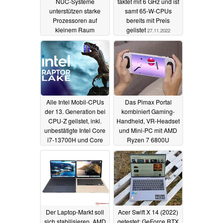
NUC-Systeme
taktet mit 6 GHz und ist
unterstützen starke
samt 65-W-CPUs
Prozessoren auf
bereits mit Preis
kleinem Raum
gelistet
27.11.2022
09.03.2023
Alle Intel Mobil-CPUs
Das Pimax Portal
der 13. Generation bei
kombiniert Gaming-
CPU-Z gelistet, inkl.
Handheld, VR-Headset
unbestätigte Intel Core
und Mini-PC mit AMD
i7-13700H und Core
Ryzen 7 6800U
i5-13500H
26.11.2022
10.11.2022
Der Laptop-Markt soll
Acer Swift X 14 (2022)
sich stabilisieren, AMD
getestet: GeForce RTX