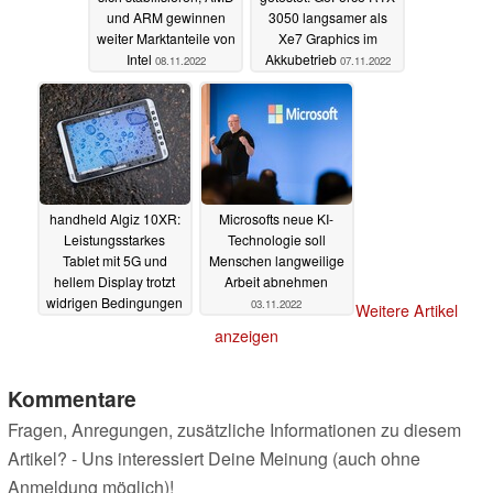
und ARM gewinnen
3050 langsamer als
weiter Marktanteile von
Xe7 Graphics im
Intel
Akkubetrieb
08.11.2022
07.11.2022
handheld Algiz 10XR:
Microsofts neue KI-
Leistungsstarkes
Technologie soll
Tablet mit 5G und
Menschen langweilige
hellem Display trotzt
Arbeit abnehmen
widrigen Bedingungen
03.11.2022
Weitere Artikel
05.11.2022
anzeigen
Kommentare
Fragen, Anregungen, zusätzliche Informationen zu diesem
Artikel? - Uns interessiert Deine Meinung (auch ohne
Anmeldung möglich)!