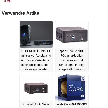
Intel
Verwandte Artikel
NUC 14 ROG: Mini-PC
Topaz 3: Neue NUC-
mit starker Ausstattung
PCs mit aktuellen
ist in zwei Varianten ab
Prozessoren und
sofort bestellbar, soll in
schnellem Ethernet
Kürze ausgeliefert
vorgestellt
23.03.2023
werden
24.03.2024
Chapel Rock: Neue
Intels Core i9-13900KS