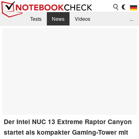
Tests
News
Videos
...
Benchmarks & Tech
Externe Tests
Kaufberatung
Deals
Suche
Jobs
Forum
Der Intel NUC 13 Extreme Raptor Canyon
startet als kompakter Gaming-Tower mit