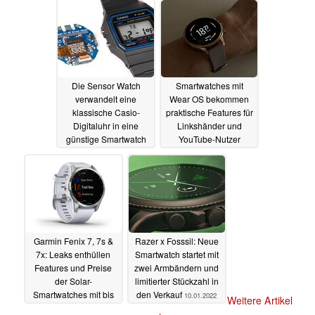
Die Sensor Watch
Smartwatches mit
verwandelt eine
Wear OS bekommen
klassische Casio-
praktische Features für
Digitaluhr in eine
Linkshänder und
günstige Smartwatch
YouTube-Nutzer
12.01.2022
12.01.2022
Garmin Fenix 7, 7s &
Razer x Fosssil: Neue
7x: Leaks enthüllen
Smartwatch startet mit
Features und Preise
zwei Armbändern und
der Solar-
limitierter Stückzahl in
Smartwatches mit bis
den Verkauf
10.01.2022
Weitere Artikel
zu 139 Tagen Laufzeit