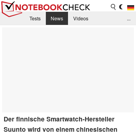
Tests
News
Videos
...
Benchmarks & Tech
Externe Tests
Kaufberatung
Deals
Suche
Jobs
Forum
Der finnische Smartwatch-Hersteller
Suunto wird von einem chinesischen