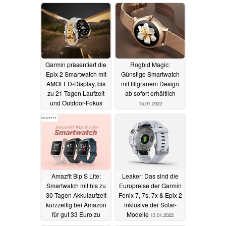
Kopfschüttel-
Bedienung
14.10.2023
Garmin präsentiert die
Rogbid Magic:
Epix 2 Smartwatch mit
Günstige Smartwatch
AMOLED-Display, bis
mit filigranem Design
zu 21 Tagen Laufzeit
ab sofort erhältlich
und Outdoor-Fokus
15.01.2022
18.01.2022
Amazfit Bip S Lite:
Leaker: Das sind die
Smartwatch mit bis zu
Europreise der Garmin
30 Tagen Akkulaufzeit
Fenix 7, 7s, 7x & Epix 2
kurzzeitig bei Amazon
inklusive der Solar-
für gut 33 Euro zu
Modelle
13.01.2022
haben
14.01.2022