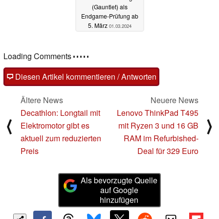
(Gauntlet) als
Endgame-Prüfung ab
5. März
01.03.2024
Loading Comments
Diesen Artikel kommentieren / Antworten
Ältere News
Neuere News
Decathlon: Longtail mit
Lenovo ThinkPad T495
⟨
⟩
Elektromotor gibt es
mit Ryzen 3 und 16 GB
aktuell zum reduzierten
RAM im Refurbished-
Preis
Deal für 329 Euro
Als bevorzugte Quelle
auf Google
hinzufügen