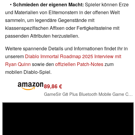
•
Schmieden der eigenen Macht:
Spieler können Erze
und Materialien von Elitemonstern in der offenen Welt
sammeln, um legendäre Gegenstände mit
klassenspezifischen Affixen oder Fertigkeitssteine mit
passenden Attributen herzustellen.
Weitere spannende Details und Informationen findet ihr in
unserem
Diablo Immortal Roadmap 2025 Interview mit
Ryan Quinn
sowie den
offiziellen Patch-Notes
zum
mobilen Diablo-Spiel.
89,86 €
GameSir G8 Plus Bluetooth Mobile Game Controller für Switch & iOS & Android & Tablets, Wireless Gamepad mit Hall-Effekt Joysticks/Hall Trigger, Spiele Minecraft, Genshin Impact, Call of Duty Mobile