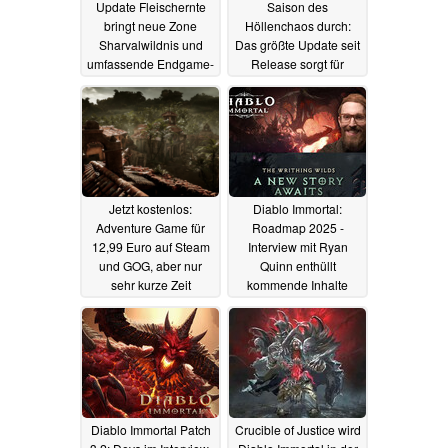
Update Fleischernte
Saison des
bringt neue Zone
Höllenchaos durch:
Sharvalwildnis und
Das größte Update seit
umfassende Endgame-
Release sorgt für
Änderungen
höllischen Spaß bei
24.09.2025
Builds und Loot
24.09.2025
Jetzt kostenlos:
Diablo Immortal:
Adventure Game für
Roadmap 2025 -
12,99 Euro auf Steam
Interview mit Ryan
und GOG, aber nur
Quinn enthüllt
sehr kurze Zeit
kommende Inhalte
23.03.2025
19.03.2025
Diablo Immortal Patch
Crucible of Justice wird