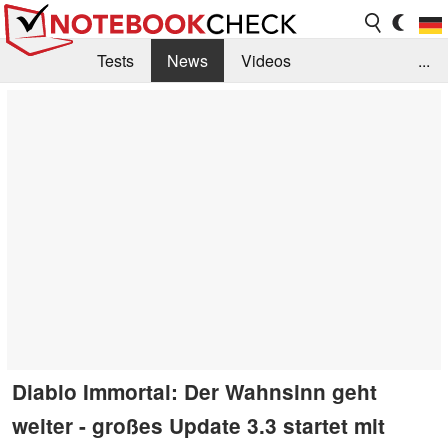
Tests
News
Videos
...
Benchmarks & Tech
Externe Tests
Kaufberatung
Deals
Suche
Jobs
Forum
Diablo Immortal: Der Wahnsinn geht
weiter - großes Update 3.3 startet mit