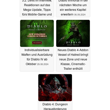
3.2: Devs im Interview,
Diablo Immortal in der
Reaktionen auf das
nächsten Woche um
Mega-Update, Tipps
ein weiteres Kapitel
fürs Mobile-Game und
erweitern
06.09.2024
Ausblick auf 2025
24.12.2024
Individualisierbare
Neues Diablo 4-Addon
Waffen und Ausrüstung
Vessel of Hatred bringt
für Diablo IV ab
neue Zone und neue
Oktober
Klasse, Cinematic-
29.08.2024
Trailer enthüllt
baldigen Release
10.06.2024
Diablo 4: Dungeon
Herausforderung