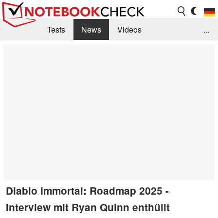
Tests
News
Videos
...
Benchmarks & Tech
Externe Tests
Kaufberatung
Deals
Suche
Jobs
Forum
Diablo Immortal: Roadmap 2025 -
Interview mit Ryan Quinn enthüllt