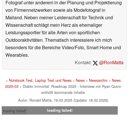
Fotograf unter anderem in der Planung und Projektierung
fighting Diablo, the player cut a deal with this character
von Firmennetzwerken sowie als Modefotograf in
Albrecht, who is a really, really signature and important
Mailand. Neben meiner Leidenschaft für Technik und
character in Diablo. He was the first host of terror, he was
Wissenschaft schlägt mein Herz als ehemaliger
sacrificed to Diablo by the Archbishop Lazarus way back
Leistungssportler für alle Arten von sportlichen
in Diablo 1. And so, we've resurrected him, since, you
Outdooraktivitäten. Thematisch interessiere ich mich
know, in the story of Diablo Immortal, as one of the
besonders für die Bereiche Video/Foto, Smart Home und
Shardborn, people who are twisted into kind of
Wearables.
monstrosities through the power of the Worldstone, but
Kontakt:
@RonMatta
they still have some of their human memories remaining.
And so, Albrecht and the other Shardborn, who he's kind
>
Notebook Test, Laptop Test und News
>
News
>
Newsarchiv
>
News
of taken command of with Diablo's death, are searching
2025-03
> Diablo Immortal: Roadmap 2025 - Interview mit Ryan Quinn
for something in the Sharval Wilds, and you're going to
enthüllt kommende Inhalte
follow him there to try and start to unravel what he is
Autor: Ronald Matta, 19.03.2025 (Update: 18.02.2026)
looking for, what is his plan.
loading failed!
loading failed!
Notebookcheck: Will Patch 3.3 include a kind of recap or
summary of the previous Diablo Immortal story to bring