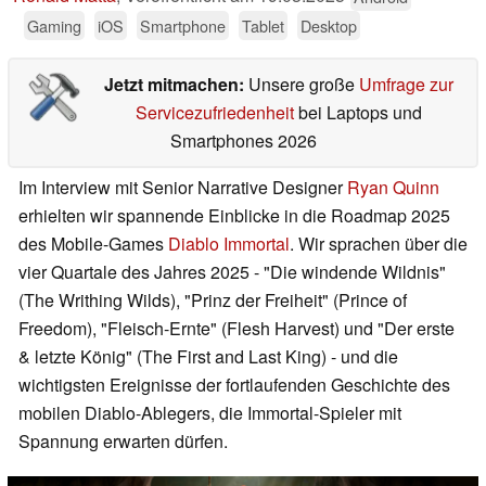
Gaming
iOS
Smartphone
Tablet
Desktop
Jetzt mitmachen:
Unsere große
Umfrage zur
Servicezufriedenheit
bei Laptops und
Smartphones 2026
Im Interview mit Senior Narrative Designer
Ryan Quinn
erhielten wir spannende Einblicke in die Roadmap 2025
des Mobile-Games
Diablo Immortal
. Wir sprachen über die
vier Quartale des Jahres 2025 - "Die windende Wildnis"
(The Writhing Wilds), "Prinz der Freiheit" (Prince of
Freedom), "Fleisch-Ernte" (Flesh Harvest) und "Der erste
& letzte König" (The First and Last King) - und die
wichtigsten Ereignisse der fortlaufenden Geschichte des
mobilen Diablo-Ablegers, die Immortal-Spieler mit
Spannung erwarten dürfen.