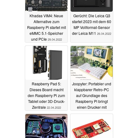
Khadas VIM4: Neue
Gerücht: Die Leica Q3
Alternative zum
startet 2023 mit dem 60
Raspberry Pi startet mit
MP Vollformat-Sensor
eMMC 5.1-Speicher
der Leica M11
26.04.2022
und PCIe
29.04.2022
Raspberry Pad 5:
Joopyter: Portabler und
Dieses Board macht
klappbarer Retro-PC
den Raspberry Pi zum
auf Grundlage des
Tablet oder 3D-Druck-
Raspberry Pi bringt
Zentrale
einen Drucker mit
22.04.2022
18.04.2022