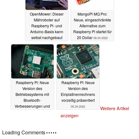
OpenMower: Dieser
MangoPi MQ Pro:
Mähroboter auf
Neue, eingeschränkte
Raspberry Pi- und
Alternative zum
Arduino-Basis kann
Raspberry Pi startet für
selbst nachgebaut
20 Dollar
09.04.2022
werden
09.04.2022
Raspberry Pi: Neue
Raspberry Pi: Neue
Version des
Version des
Betriebssystems mit
Einplatinenrechners
Bluetooth-
vorzeitig präsentiert
Verbesserungen und
05.04.2022
Weitere Artikel
Wayland-Support
anzeigen
schafft Pi ab
08.04.2022
Loading Comments