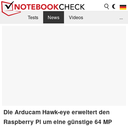
Tests
News
Videos
...
Benchmarks & Tech
Externe Tests
Kaufberatung
Deals
Suche
Jobs
Forum
Die Arducam Hawk-eye erweitert den
Raspberry Pi um eine günstige 64 MP