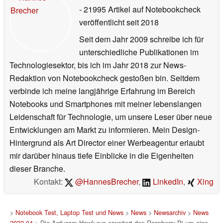
- 21995 Artikel auf Notebookcheck
veröffentlicht
seit 2018
Seit dem Jahr 2009 schreibe ich für
unterschiedliche Publikationen im
Technologiesektor, bis ich im Jahr 2018 zur News-
Redaktion von Notebookcheck gestoßen bin. Seitdem
verbinde ich meine langjährige Erfahrung im Bereich
Notebooks und Smartphones mit meiner lebenslangen
Leidenschaft für Technologie, um unsere Leser über neue
Entwicklungen am Markt zu informieren. Mein Design-
Hintergrund als Art Director einer Werbeagentur erlaubt
mir darüber hinaus tiefe Einblicke in die Eigenheiten
dieser Branche.
Kontakt:
@HannesBrecher
,
LinkedIn
,
Xing
>
Notebook Test, Laptop Test und News
>
News
>
Newsarchiv
>
News
2022-04
> Die Arducam Hawk-eye erweitert den Raspberry Pi um eine