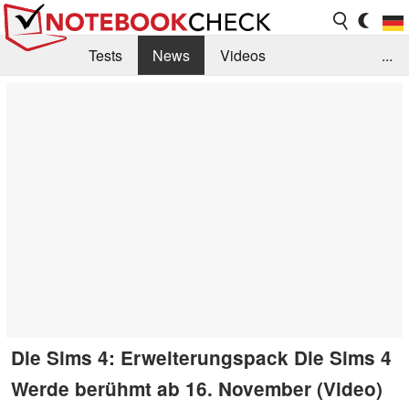
Tests
News
Videos
...
Benchmarks & Tech
Externe Tests
Kaufberatung
Deals
Suche
Jobs
Forum
Die Sims 4: Erweiterungspack Die Sims 4
Werde berühmt ab 16. November (Video)