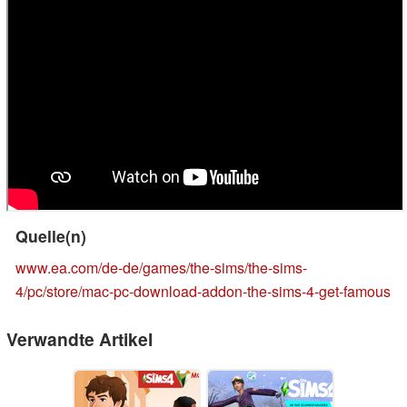
Quelle(n)
www.ea.com/de-de/games/the-sims/the-sims-
4/pc/store/mac-pc-download-addon-the-sims-4-get-famous
Verwandte Artikel