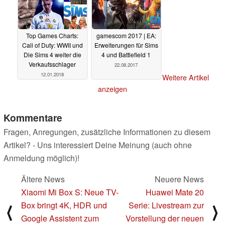
Top Games Charts:
gamescom 2017 | EA:
Call of Duty: WWII und
Erweiterungen für Sims
Die Sims 4 weiter die
4 und Battlefield 1
Verkaufsschlager
22.08.2017
12.01.2018
Weitere Artikel
anzeigen
Kommentare
Fragen, Anregungen, zusätzliche Informationen zu diesem
Artikel? - Uns interessiert Deine Meinung (auch ohne
Anmeldung möglich)!
Ältere News
Neuere News
Xiaomi Mi Box S: Neue TV-
Huawei Mate 20
Box bringt 4K, HDR und
Serie: Livestream zur
⟨
⟩
Google Assistent zum
Vorstellung der neuen