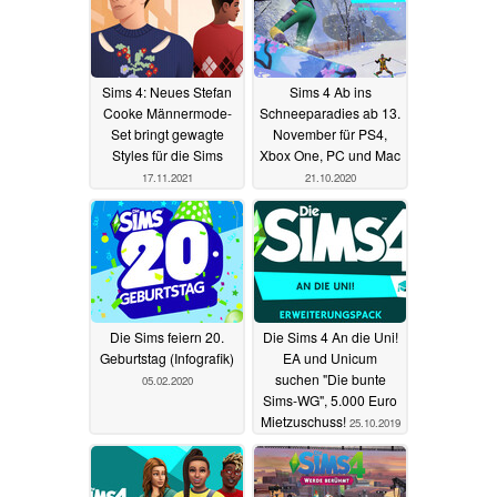
Sims 4: Neues Stefan
Sims 4 Ab ins
Cooke Männermode-
Schneeparadies ab 13.
Set bringt gewagte
November für PS4,
Styles für die Sims
Xbox One, PC und Mac
17.11.2021
21.10.2020
Die Sims feiern 20.
Die Sims 4 An die Uni!
Geburtstag (Infografik)
EA und Unicum
suchen "Die bunte
05.02.2020
Sims-WG", 5.000 Euro
Mietzuschuss!
25.10.2019