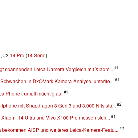
), #3
14 Pro
(
14 Serie
)
#1
igt spannenden Leica-Kamera-Vergleich mit Xiaom...
#1
e Schwächen in DxOMark Kamera-Analyse, unterlie...
#1
ica Phone trumpft mächtig auf
#2
phone mit Snapdragon 8 Gen 3 und 3.000 Nits sta...
#1
 Xiaomi 14 Ultra und Vivo X100 Pro messen sich...
#2
ra bekommen AISP und weiteres Leica-Kamera-Featu...