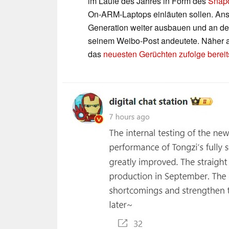
im Laufe des Jahres in Form des
Snapd
On-ARM-Laptops einläuten sollen. Anso
Generation weiter ausbauen und an de
seinem Weibo-Post andeutete. Näher al
das
neuesten Gerüchten zufolge bereit