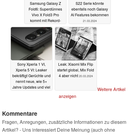
Samsung Galaxy Z
S22 Serie könnte
Fold6: Superdünnes
ebenfalls noch Galaxy
Vivo X Fold3 Pro
AI Features bekommen
kommt mit Rekord-
21.03.2024
Akku aber zu hohen
Preisen
21.03.2024
Sony Xperia 1 VI,
Leak: Xiaomi Mix Flip
Xperia 5 VI: Leaker
startet global, Mix Fold
bekräftigt Gerüchte und
4 aber nicht
20.03.2024
nennt neue, wie 5+
Jahre Updates und viel
Weitere Artikel
Kamera-AI
20.03.2024
anzeigen
Kommentare
Fragen, Anregungen, zusätzliche Informationen zu diesem
Artikel? - Uns interessiert Deine Meinung (auch ohne