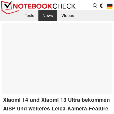
Tests
News
Videos
...
Benchmarks & Tech
Externe Tests
Kaufberatung
Deals
Suche
Jobs
Forum
Xiaomi 14 und Xiaomi 13 Ultra bekommen
AISP und weiteres Leica-Kamera-Feature