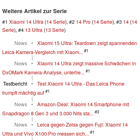
Weitere Artikel zur Serie
#1
Xiaomi 14 Ultra
(
14 Serie
), #2
14 Pro
(
14 Serie
), #3
14
(
14
Serie
), #4
13 Ultra
(
13 Serie
)
News
•
Xiaomi 15 Ultra: Teardown zeigt spannenden
#1
Leica-Kamera-Vergleich mit Xiaom...
|
News
•
Xiaomi 14 Ultra zeigt massive Schwächen in
#1
DxOMark Kamera-Analyse, unterlie...
|
Testbericht
•
Test Xiaomi 14 Ultra - Das Leica Phone
#1
trumpft mächtig auf
|
News
•
Amazon-Deal: Xiaomi 14 Smartphone mit
#3
Snapdragon 8 Gen 3 und 3.000 Nits sta...
|
News
•
Leica gegen Zeiss gegen Fuji: Xiaomi 14
#1
Ultra und Vivo X100 Pro messen sich...
|