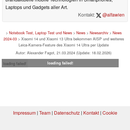
Laptops und Gadgets aller Art.
Kontakt:
@alfawien
>
Notebook Test, Laptop Test und News
>
News
>
Newsarchiv
>
News
2024-03
> Xiaomi 14 und Xiaomi 13 Ultra bekommen AISP und weiteres
Leica-Kamera-Feature des Xiaomi 14 Ultra per Update
Autor: Alexander Fagot, 21.03.2024 (Update: 18.02.2026)
loading failed!
loading failed!
Impressum
|
Team
|
Datenschutz
|
Kontakt
|
Cookie
Einstellungen
| 06.08.2026 21:02
* Beim Kauf über einen Affiliate-Link kann Notebookcheck eine Vergütung