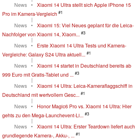
News
•
Xiaomi 14 Ultra stellt sich Apple iPhone 15
#1
Pro im Kamera-Vergleich
|
News
•
Xiaomi 15: Viel Neues geplant für die Leica-
#3
Nachfolger von Xiaomi 14, Xiaom...
|
News
•
Erste Xiaomi 14 Ultra Tests und Kamera-
#1
Vergleiche: Galaxy S24 Ultra aktuell...
|
News
•
Xiaomi 14 startet in Deutschland bereits ab
#3
999 Euro mit Gratis-Tablet und ...
|
News
•
Xiaomi 14 Ultra: Leica-Kameraflaggschiff in
#1
Deutschland mit wertvollem Gesc...
|
News
•
Honor Magic6 Pro vs. Xiaomi 14 Ultra: Hier
#3
gehts zu den Mega-Launchevent-Li...
|
News
•
Xiaomi 14 Ultra: Erster Teardown liefert auch
#1
grundlegende Kamera-, Akku-, ...