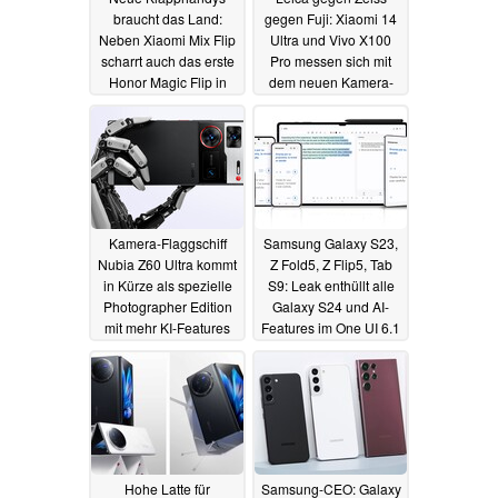
braucht das Land:
gegen Fuji: Xiaomi 14
Neben Xiaomi Mix Flip
Ultra und Vivo X100
scharrt auch das erste
Pro messen sich mit
Honor Magic Flip in
dem neuen Kamera-
den Startlöchern
Star Fujifilm X100VI
27.03.2024
25.03.2024
Kamera-Flaggschiff
Samsung Galaxy S23,
Nubia Z60 Ultra kommt
Z Fold5, Z Flip5, Tab
in Kürze als spezielle
S9: Leak enthüllt alle
Photographer Edition
Galaxy S24 und AI-
mit mehr KI-Features
Features im One UI 6.1
Update
25.03.2024
23.03.2024
Hohe Latte für
Samsung-CEO: Galaxy