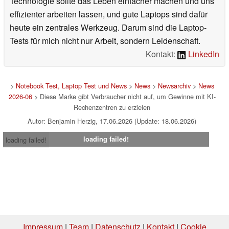
Technologie sollte das Leben einfacher machen und uns
effizienter arbeiten lassen, und gute Laptops sind dafür
heute ein zentrales Werkzeug. Darum sind die Laptop-
Tests für mich nicht nur Arbeit, sondern Leidenschaft.
Kontakt:
LinkedIn
>
Notebook Test, Laptop Test und News
>
News
>
Newsarchiv
>
News
2026-06
> Diese Marke gibt Verbraucher nicht auf, um Gewinne mit KI-
Rechenzentren zu erzielen
Autor: Benjamin Herzig, 17.06.2026 (Update: 18.06.2026)
loading failed!
loading failed!
Impressum
|
Team
|
Datenschutz
|
Kontakt
|
Cookie