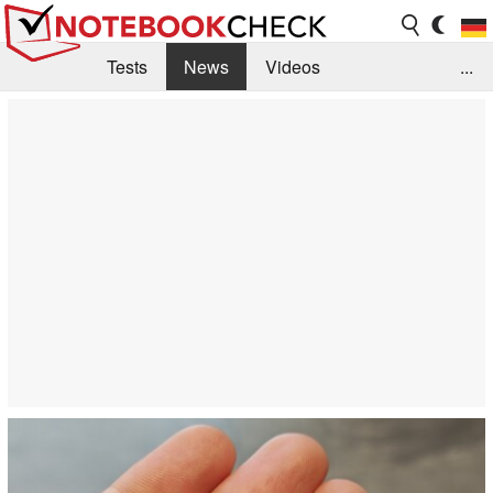
Tests
News
Videos
...
Benchmarks & Tech
Externe Tests
Kaufberatung
Deals
Suche
Jobs
Forum