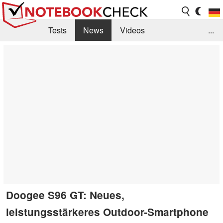
Tests
News
Videos
...
Benchmarks & Tech
Externe Tests
Kaufberatung
Deals
Suche
Jobs
Forum
Doogee S96 GT: Neues,
leistungsstärkeres Outdoor-Smartphone