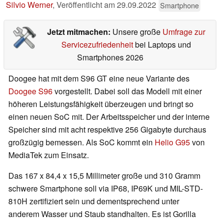
Silvio Werner
,
Veröffentlicht am
29.09.2022
Smartphone
Jetzt mitmachen:
Unsere große
Umfrage zur
Servicezufriedenheit
bei Laptops und
Smartphones 2026
Doogee hat mit dem S96 GT eine neue Variante des
Doogee S96
vorgestellt. Dabei soll das Modell mit einer
höheren Leistungsfähigkeit überzeugen und bringt so
einen neuen SoC mit. Der Arbeitsspeicher und der interne
Speicher sind mit acht respektive 256 Gigabyte durchaus
großzügig bemessen. Als SoC kommt ein
Helio G95
von
MediaTek zum Einsatz.
Das 167 x 84,4 x 15,5 Millimeter große und 310 Gramm
schwere Smartphone soll via IP68, IP69K und MIL-STD-
810H zertifiziert sein und dementsprechend unter
anderem Wasser und Staub standhalten. Es ist Gorilla