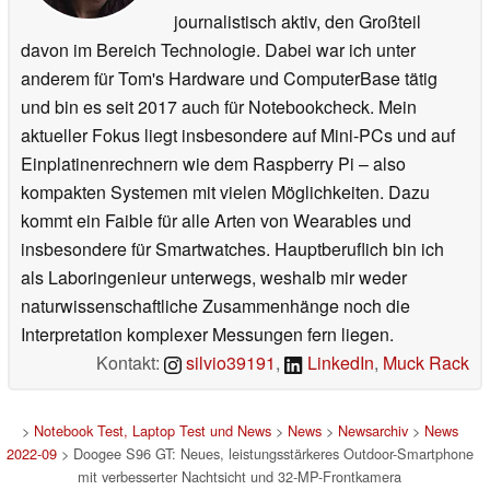
journalistisch aktiv, den Großteil
davon im Bereich Technologie. Dabei war ich unter
anderem für Tom's Hardware und ComputerBase tätig
und bin es seit 2017 auch für Notebookcheck. Mein
aktueller Fokus liegt insbesondere auf Mini-PCs und auf
Einplatinenrechnern wie dem Raspberry Pi – also
kompakten Systemen mit vielen Möglichkeiten. Dazu
kommt ein Faible für alle Arten von Wearables und
insbesondere für Smartwatches. Hauptberuflich bin ich
als Laboringenieur unterwegs, weshalb mir weder
naturwissenschaftliche Zusammenhänge noch die
Interpretation komplexer Messungen fern liegen.
Kontakt:
silvio39191
,
LinkedIn
,
Muck Rack
>
Notebook Test, Laptop Test und News
>
News
>
Newsarchiv
>
News
2022-09
> Doogee S96 GT: Neues, leistungsstärkeres Outdoor-Smartphone
mit verbesserter Nachtsicht und 32-MP-Frontkamera