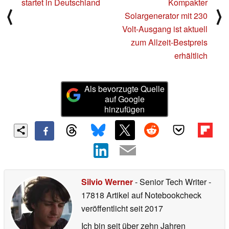
startet in Deutschland
Kompakter
⟨
⟩
Solargenerator mit 230
Volt-Ausgang ist aktuell
zum Allzeit-Bestpreis
erhältlich
Als bevorzugte Quelle
auf Google
hinzufügen
Silvio Werner
- Senior Tech Writer
-
17818 Artikel auf Notebookcheck
veröffentlicht
seit 2017
Ich bin seit über zehn Jahren