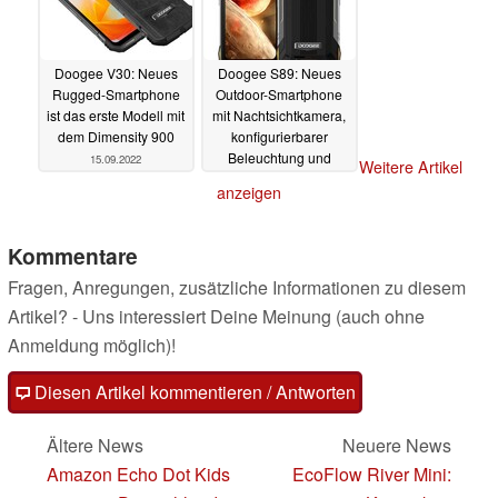
Doogee V30: Neues
Doogee S89: Neues
Rugged-Smartphone
Outdoor-Smartphone
ist das erste Modell mit
mit Nachtsichtkamera,
dem Dimensity 900
konfigurierbarer
Beleuchtung und
15.09.2022
Weitere Artikel
12.000 mAh-Akku
anzeigen
11.08.2022
Kommentare
Fragen, Anregungen, zusätzliche Informationen zu diesem
Artikel? - Uns interessiert Deine Meinung (auch ohne
Anmeldung möglich)!
Diesen Artikel kommentieren / Antworten
Ältere News
Neuere News
Amazon Echo Dot Kids
EcoFlow River Mini: