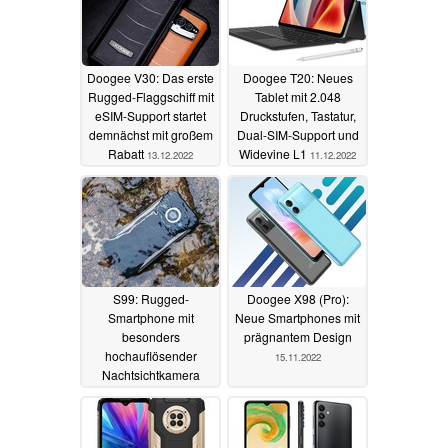
Doogee V30: Das erste
Doogee T20: Neues
Rugged-Flaggschiff mit
Tablet mit 2.048
eSIM-Support startet
Druckstufen, Tastatur,
demnächst mit großem
Dual-SIM-Support und
Rabatt
Widevine L1
13.12.2022
11.12.2022
S99: Rugged-
Doogee X98 (Pro):
Smartphone mit
Neue Smartphones mit
besonders
prägnantem Design
hochauflösender
15.11.2022
Nachtsichtkamera
startet überraschend
günstig
10.12.2022