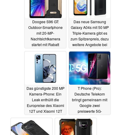
Doogee S96 GT:
Das neue Samsung
Outdoor-Smartphone
Galaxy A04s mit 50 MP
mit 20-MP-
Triple-Kamera gibt es
Nachtsichtkamera
zum Spitzenpreis, dazu
startet mit Rabatt
weitere Angebote bei
Aldi Talk
17.10.2022
29.09.2022
Das günstigste 200 MP
T Phone (Pro):
Kamera-Phone: Ein
Deutsche Telekom
Leak enthüllt die
bringt gemeinsam mit
Europreise des Xiaomi
Google zwei
12T und Xiaomi 12T
preiswerte 5G-
Pro
Smartphones auf den
29.09.2022
Markt
29.09.2022