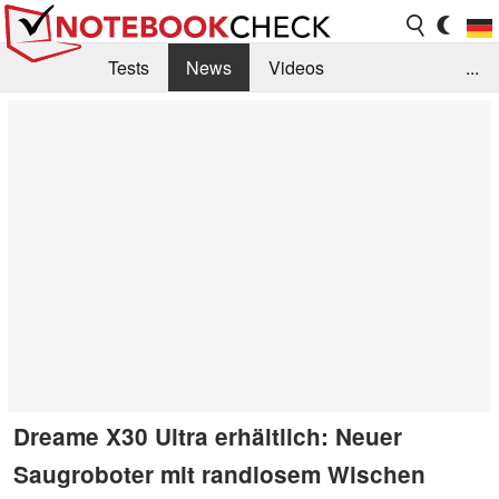
Tests
News
Videos
...
Benchmarks & Tech
Externe Tests
Kaufberatung
Deals
Suche
Jobs
Forum
Dreame X30 Ultra erhältlich: Neuer
Saugroboter mit randlosem Wischen