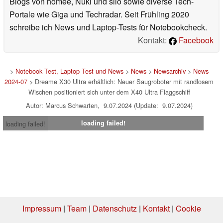
Blogs von homee, Nuki und siio sowie diverse Tech-
Portale wie Giga und Techradar. Seit Frühling 2020
schreibe ich News und Laptop-Tests für Notebookcheck.
Kontakt:
Facebook
>
Notebook Test, Laptop Test und News
>
News
>
Newsarchiv
>
News
2024-07
> Dreame X30 Ultra erhältlich: Neuer Saugroboter mit randlosem
Wischen positioniert sich unter dem X40 Ultra Flaggschiff
Autor: Marcus Schwarten, 9.07.2024 (Update: 9.07.2024)
loading failed!
loading failed!
Impressum
|
Team
|
Datenschutz
|
Kontakt
|
Cookie
Einstellungen
| 01.08.2026 13:06