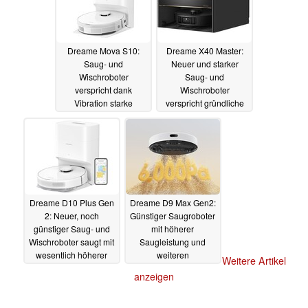
Dreame Mova S10:
Dreame X40 Master:
Saug- und
Neuer und starker
Wischroboter
Saug- und
verspricht dank
Wischroboter
Vibration starke
verspricht gründliche
Reinigung
Reinigung - und eine
15.07.2024
kompakte Basisstation
mit Kniff
15.07.2024
Dreame D10 Plus Gen
Dreame D9 Max Gen2:
2: Neuer, noch
Günstiger Saugroboter
günstiger Saug- und
mit höherer
Wischroboter saugt mit
Saugleistung und
wesentlich höherer
weiteren
Weitere Artikel
Leistung
Verbesserungen neu
14.07.2024
anzeigen
aufgelegt
12.07.2024