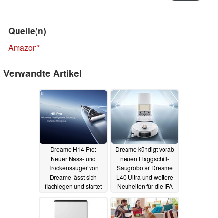
Quelle(n)
Amazon
Verwandte Artikel
Dreame H14 Pro:
Dreame kündigt vorab
Neuer Nass- und
neuen Flaggschiff-
Trockensauger von
Saugroboter Dreame
Dreame lässt sich
L40 Ultra und weitere
flachlegen und startet
Neuheiten für die IFA
100 Euro günstiger
2024 an
22.08.2024
22.08.2024