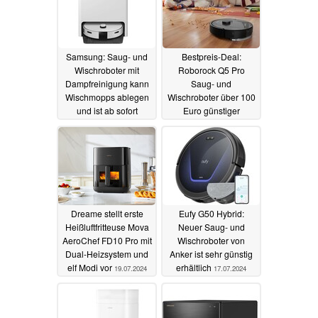
Samsung: Saug- und
Bestpreis-Deal:
Wischroboter mit
Roborock Q5 Pro
Dampfreinigung kann
Saug- und
Wischmopps ablegen
Wischroboter über 100
und ist ab sofort
Euro günstiger
vorbestellbar
09.08.2024
05.08.2024
Dreame stellt erste
Eufy G50 Hybrid:
Heißluftfritteuse Mova
Neuer Saug- und
AeroChef FD10 Pro mit
Wischroboter von
Dual-Heizsystem und
Anker ist sehr günstig
elf Modi vor
erhältlich
19.07.2024
17.07.2024